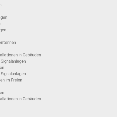
n
ngen
n
agen
 Antennen
allationen in Gebäuden
 Signalanlagen
ten
 Signalanlagen
en im Freien
ten
allationen in Gebäuden