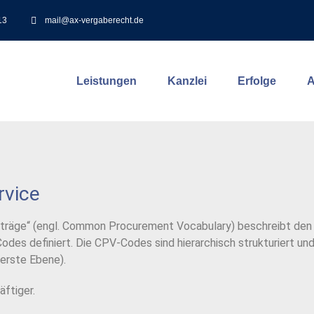
13
mail@ax-vergaberecht.de
Leistungen
Kanzlei
Erfolge
A
rvice
fträge“ (engl. Common Procurement Vocabulary) beschreibt den
odes definiert.
Die CPV-Codes sind hierarchisch strukturiert u
terste Ebene).
ftiger.