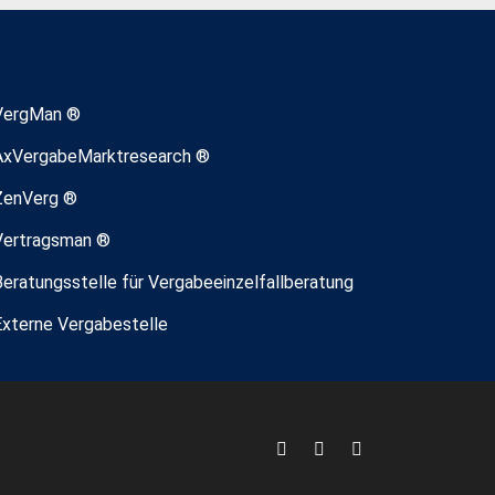
VergMan ®
AxVergabeMarktresearch ®
ZenVerg ®
Vertragsman ®
Beratungsstelle für Vergabeeinzelfallberatung
Externe Vergabestelle