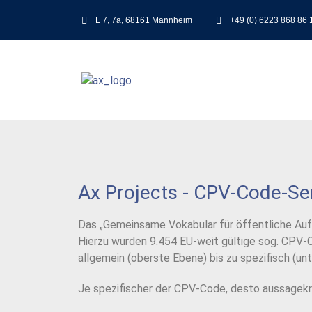
L 7, 7a, 68161 Mannheim
+49 (0) 6223 868 86 
Ax Projects - CPV-Code-Se
Das „Gemeinsame Vokabular für öffentliche Au
Hierzu wurden 9.454 EU-weit gültige sog. CPV-C
allgemein (oberste Ebene) bis zu spezifisch (un
Je spezifischer der CPV-Code, desto aussagekrä