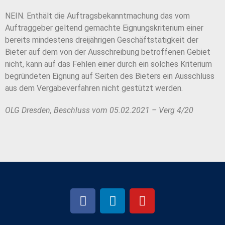
NEIN.
Enthält die Auftragsbekanntmachung das vom
Auftraggeber geltend gemachte
Eignungskriterium einer
bereits mindestens dreijährigen Geschäftstätigkeit der
Bieter auf
dem von der Ausschreibung betroffenen Gebiet
nicht, kann auf das Fehlen einer durch ein
solches Kriterium
begründeten Eignung auf Seiten des Bieters ein Ausschluss
aus dem
Vergabeverfahren nicht gestützt werden.
OLG Dresden, Beschluss vom 05.02.2021 – Verg 4/20