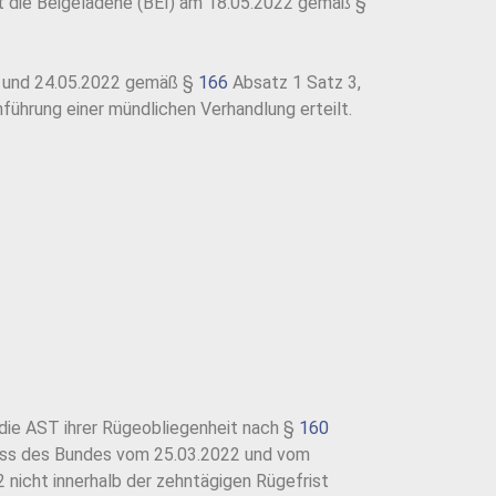
 die Beigeladene (BEI) am 18.05.2022 gemäß §
2 und 24.05.2022 gemäß §
166
Absatz 1 Satz 3,
ührung einer mündlichen Verhandlung erteilt.
die AST ihrer Rügeobliegenheit nach §
160
lass des Bundes vom 25.03.2022 und vom
nicht innerhalb der zehntägigen Rügefrist