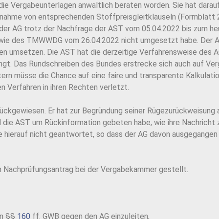
 die Vergabeunterlagen anwaltlich beraten worden. Sie hat darau
fnahme von entsprechenden Stoffpreisgleitklauseln (Formblatt 
s der AG trotz der Nachfrage der AST vom 05.04.2022 bis zum h
ie des TMWWDG vom 26.04.2022 nicht umgesetzt habe. Der AG
n umsetzen. Die AST hat die derzeitige Verfahrensweise des A
gt. Das Rundschreiben des Bundes erstrecke sich auch auf Verg
tern müsse die Chance auf eine faire und transparente Kalkulati
 Verfahren in ihren Rechten verletzt.
ückgewiesen. Er hat zur Begründung seiner Rügezurückweisung a
ie AST um Rückinformation gebeten habe, wie ihre Nachricht zu 
 hierauf nicht geantwortet, so dass der AG davon ausgegangen 
n Nachprüfungsantrag bei der Vergabekammer gestellt.
en §§
160
ff. GWB gegen den AG einzuleiten,