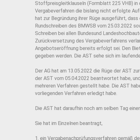
Stoffpreisgleitklauseln (Formblatt 225 VHB) in
Vergabeverfahren die bislang nicht erfolgte Au
hat zur Begründung ihrer Rüge ausgeführt, das
Rundschreiben des BMWSB vom 25.03.2022 sow
Schreiben bei allen Bundesund Landeshochbaute
Zurückversetzung des Vergabeverfahrens verlan
Angebotseröffnung bereits erfolgt sei. Den Bie
gegeben werden. Die AST sehe sich im laufenden
Der AG hat am 13.05.2022 die Rüge der AST zur
der AST vom 05.04.2022 beantwortet habe, und d
mehreren Verfahren gestellt habe. Die AST habe
vorliegenden Verfahren erledigt habe.
Die AST hat daraufhin noch am selben Tag eine
Sie hat im Einzelnen beantragt,
1. ein Vergabenachprüfungsverfahren gemäß d