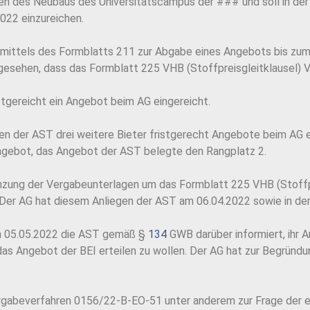
en des Neubaus des Universitätscampus der ### und soll in der
022 einzureichen.
h mittels des Formblatts 211 zur Abgabe eines Angebots bis zu
gesehen, dass das Formblatt 225 VHB (Stoffpreisgleitklausel) V
stgereicht ein Angebot beim AG eingereicht.
n der AST drei weitere Bieter fristgerecht Angebote beim AG ei
Angebot, das Angebot der AST belegte den Rangplatz 2.
nzung der Vergabeunterlagen um das Formblatt 225 VHB (Stoffp
. Der AG hat diesem Anliegen der AST am 06.04.2022 sowie in der
m 05.05.2022 die AST gemäß §
134
GWB darüber informiert, ihr A
as Angebot der BEI erteilen zu wollen. Der AG hat zur Begründun
ergabeverfahren 0156/22-B-EO-51 unter anderem zur Frage der 