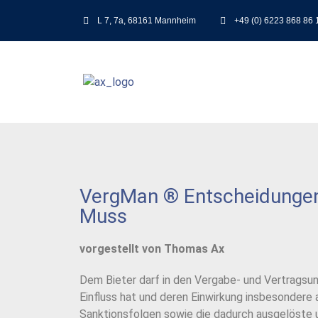
L 7, 7a, 68161 Mannheim
+49 (0) 6223 868 86 
VergMan ® Entscheidungen i
Muss
vorgestellt von Thomas Ax
Dem Bieter darf in den Vergabe- und Vertragsun
Einfluss hat und deren Einwirkung insbesondere a
Sanktionsfolgen sowie die dadurch ausgelöste 