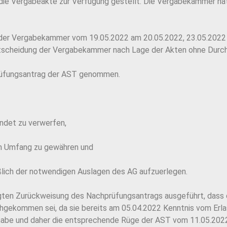
ie Vergabeakte zur Verfügung gestellt. Die Vergabekammer hat
g der Vergabekammer vom 19.05.2022 am 20.05.2022, 23.05.202
ntscheidung der Vergabekammer nach Lage der Akten ohne Durchf
rüfungsantrag der AST genommen.
ndet zu verwerfen,
em Umfang zu gewähren und
ßlich der notwendigen Auslagen des AG aufzuerlegen.
gten Zurückweisung des Nachprüfungsantrags ausgeführt, dass 
achgekommen sei, da sie bereits am 05.04.2022 Kenntnis vom Er
habe und daher die entsprechende Rüge der AST vom 11.05.2022 