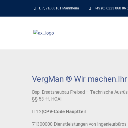
L 7, 7a, 68161 Mannheim
+49 (0) 6223 868 86 
VergMan ® Wir machen.Ihr 
Bsp. Ersatzneubau Freibad – Technische Ausrüst
§§ 53 ff. HOAI
II.1.2)
CPV-Code Hauptteil
71300000 Dienstleistungen von Ingenieurbüros