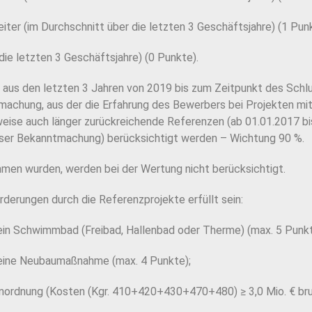
ter (im Durchschnitt über die letzten 3 Geschäftsjahre) (1 Punk
ie letzten 3 Geschäftsjahre) (0 Punkte).
 aus den letzten 3 Jahren von 2019 bis zum Zeitpunkt des Schlu
machung, aus der die Erfahrung des Bewerbers bei Projekten mit
weise auch länger zurückreichende Referenzen (ab 01.01.2017 b
eser Bekanntmachung) berücksichtigt werden – Wichtung 90 %.
mmen wurden, werden bei der Wertung nicht berücksichtigt.
derungen durch die Referenzprojekte erfüllt sein:
ein Schwimmbad (Freibad, Hallenbad oder Therme) (max. 5 Punkt
 eine Neubaumaßnahme (max. 4 Punkte);
enordnung (Kosten (Kgr. 410+420+430+470+480) ≥ 3,0 Mio. € bru