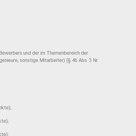
s Bewerbers und der im Themenbereich der
enieure, sonstige Mitarbeiter) (§ 46 Abs. 3 Nr.
nkte);
te);
te);