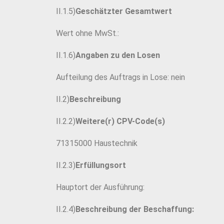
II.1.5)
Geschätzter Gesamtwert
Wert ohne MwSt.:
II.1.6)
Angaben zu den Losen
Aufteilung des Auftrags in Lose: nein
II.2)
Beschreibung
II.2.2)
Weitere(r) CPV-Code(s)
71315000 Haustechnik
II.2.3)
Erfüllungsort
Hauptort der Ausführung:
II.2.4)
Beschreibung der Beschaffung: