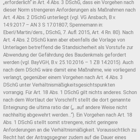
„erforderlich“ in Art. 4 Abs. 3 DSchG, dass ein Vorgehen nach
dieser Norm strengeren Anforderungen als Maßnahmen nach
Art. 4 Abs. 2 DSchG unterliegt (vgl. VG Ansbach, B.v.
14.9.2017 – AN 3 S 17.01807; Spennemann in:
Eberl/Martin/ders., DSchG, 7. Aufl. 2015, Art. 4 Rn. 80). Nach
Art. 4 Abs. 2 DSchG kann aber ebenfalls die Vorlage von
Unterlagen betreffend die Standsicherheit als Vorstufe zur
Abwendung der Gefährdung des Baudenkmals gefordert
werden (vgl. BayVGH, B.v. 25.10.2016 – 1 ZB 14.2015). Auch
nach dem DSchG wäre damit eine Maßnahme, wie vorliegend
verlangt, gegenüber einem Vorgehen nach Art. 4 Abs. 3
DSchG unter Verhältnismäßigkeitsgesichtspunkten
vorrangig. Für Art. 18 Abs. 1 DSchG gilt nichts anderes. Schon
nach dem Wortlaut der Vorschrift stellt die dort genannte
Enteignung die ultima ratio dar („…auf andere Weise nicht
nachhaltig abgewehrt werden…“). Ein Vorgehen nach Art. 18
Abs. 1 DSchG stellt somit strengere, nicht geringere
Anforderungen an die Verhältnismäßigkeit. Voraussichtlich zu
Recht hat der Antragsgegner zudem auf die Dauer eines