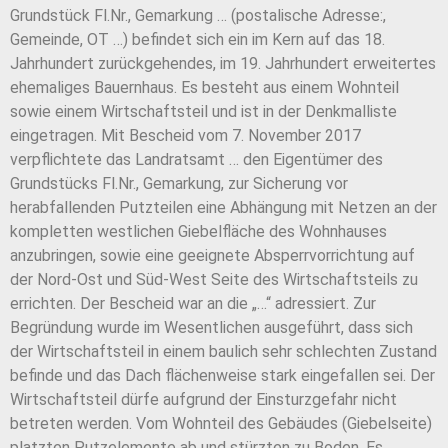
Grundstück Fl.Nr., Gemarkung … (postalische Adresse:,
Gemeinde, OT …) befindet sich ein im Kern auf das 18.
Jahrhundert zurückgehendes, im 19. Jahrhundert erweitertes
ehemaliges Bauernhaus. Es besteht aus einem Wohnteil
sowie einem Wirtschaftsteil und ist in der Denkmalliste
eingetragen. Mit Bescheid vom 7. November 2017
verpflichtete das Landratsamt … den Eigentümer des
Grundstücks Fl.Nr., Gemarkung, zur Sicherung vor
herabfallenden Putzteilen eine Abhängung mit Netzen an der
kompletten westlichen Giebelfläche des Wohnhauses
anzubringen, sowie eine geeignete Absperrvorrichtung auf
der Nord-Ost und Süd-West Seite des Wirtschaftsteils zu
errichten. Der Bescheid war an die „…“ adressiert. Zur
Begründung wurde im Wesentlichen ausgeführt, dass sich
der Wirtschaftsteil in einem baulich sehr schlechten Zustand
befinde und das Dach flächenweise stark eingefallen sei. Der
Wirtschaftsteil dürfe aufgrund der Einsturzgefahr nicht
betreten werden. Vom Wohnteil des Gebäudes (Giebelseite)
platzten Putzelemente ab und stürzten zu Boden. Es