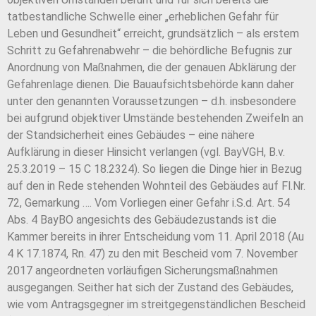
tatbestandliche Schwelle einer „erheblichen Gefahr für
Leben und Gesundheit“ erreicht, grundsätzlich – als erstem
Schritt zu Gefahrenabwehr – die behördliche Befugnis zur
Anordnung von Maßnahmen, die der genauen Abklärung der
Gefahrenlage dienen. Die Bauaufsichtsbehörde kann daher
unter den genannten Voraussetzungen – d.h. insbesondere
bei aufgrund objektiver Umstände bestehenden Zweifeln an
der Standsicherheit eines Gebäudes – eine nähere
Aufklärung in dieser Hinsicht verlangen (vgl. BayVGH, B.v.
25.3.2019 – 15 C 18.2324). So liegen die Dinge hier in Bezug
auf den in Rede stehenden Wohnteil des Gebäudes auf Fl.Nr.
72, Gemarkung …. Vom Vorliegen einer Gefahr i.S.d. Art. 54
Abs. 4 BayBO angesichts des Gebäudezustands ist die
Kammer bereits in ihrer Entscheidung vom 11. April 2018 (Au
4 K 17.1874, Rn. 47) zu den mit Bescheid vom 7. November
2017 angeordneten vorläufigen Sicherungsmaßnahmen
ausgegangen. Seither hat sich der Zustand des Gebäudes,
wie vom Antragsgegner im streitgegenständlichen Bescheid