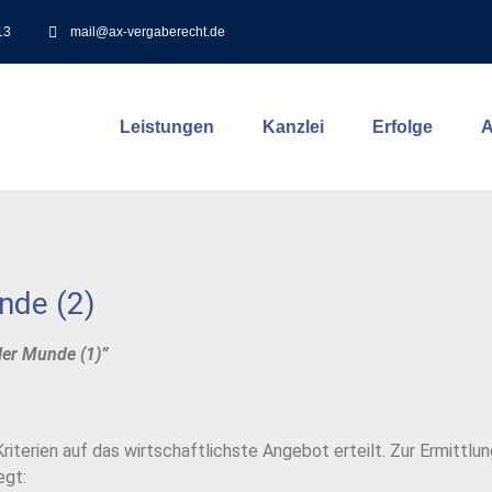
13
mail@ax-vergaberecht.de
Leistungen
Kanzlei
Erfolge
A
nde (2)
ler Munde (1)”
Kriterien auf das wirtschaftlichste Angebot erteilt. Zur Ermitt
egt: