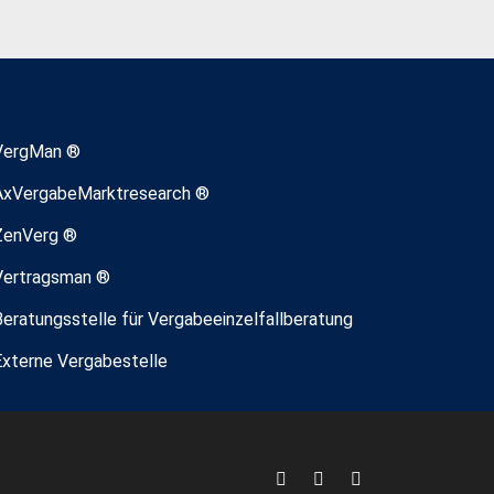
VergMan ®
AxVergabeMarktresearch ®
ZenVerg ®
Vertragsman ®
Beratungsstelle für Vergabeeinzelfallberatung
Externe Vergabestelle