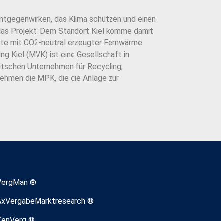
ntgegenwirken, das Klima schützen und einen
 das Projekt: Dem Standort Kiel komme damit
lte mit CO2-neutral erzeugter Fernwärme
g Kiel (MVK) ist eine Gesellschaft in
utschen Unternehmen für Recycling,
ehmen die MPK, die die Anlage zur
VergMan ®
AxVergabeMarktresearch ®
ZenVerg ®