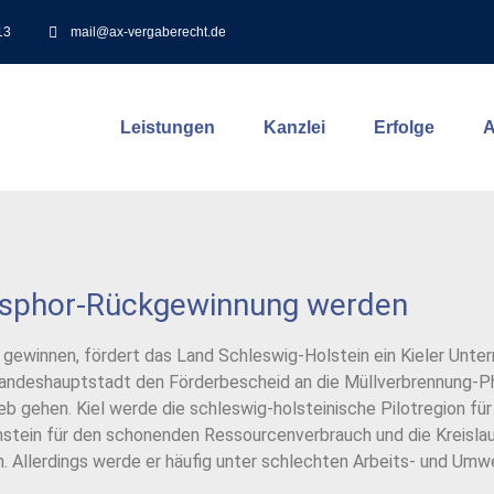
13
mail@ax-vergaberecht.de
Leistungen
Kanzlei
Erfolge
A
Phosphor-Rückgewinnung werden
ewinnen, fördert das Land Schleswig-Holstein ein Kieler Unter
 Landeshauptstadt den Förderbescheid an die Müllverbrennung-P
ieb gehen. Kiel werde die schleswig-holsteinische Pilotregion f
lenstein für den schonenden Ressourcenverbrauch und die Kreislau
n. Allerdings werde er häufig unter schlechten Arbeits- und U