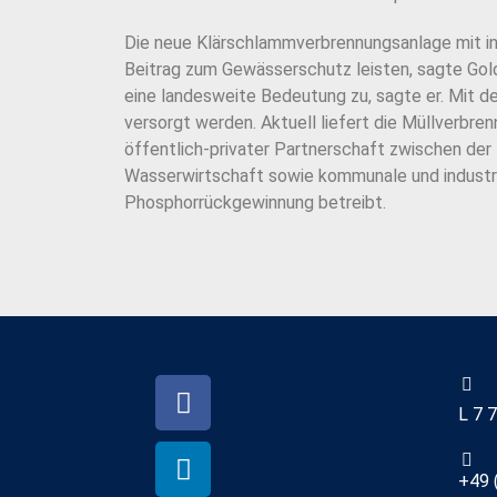
Die neue Klärschlammverbrennungsanlage mit in
Beitrag zum Gewässerschutz leisten, sagte Gol
eine landesweite Bedeutung zu, sagte er. Mit 
versorgt werden. Aktuell liefert die Müllverbre
öffentlich-privater Partnerschaft zwischen de
Wasserwirtschaft sowie kommunale und industri
Phosphorrückgewinnung betreibt.
L 7 
+49 