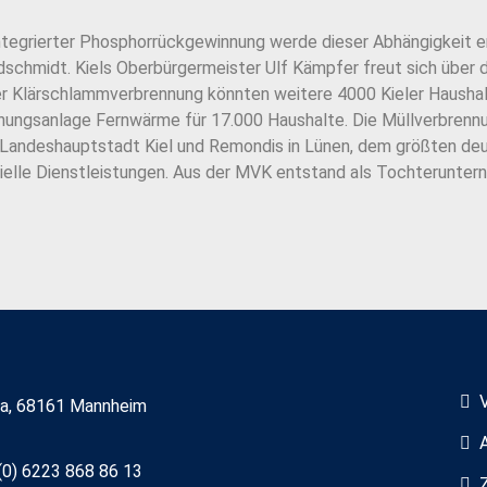
tegrierter Phosphorrückgewinnung werde dieser Abhängigkeit e
dschmidt. Kiels Oberbürgermeister Ulf Kämpfer freut sich über
der Klärschlammverbrennung könnten weitere 4000 Kieler Hausha
nnungsanlage Fernwärme für 17.000 Haushalte. Die Müllverbrennun
r Landeshauptstadt Kiel und Remondis in Lünen, dem größten de
elle Dienstleistungen. Aus der MVK entstand als Tochteruntern
7a, 68161 Mannheim
(0) 6223 868 86 13