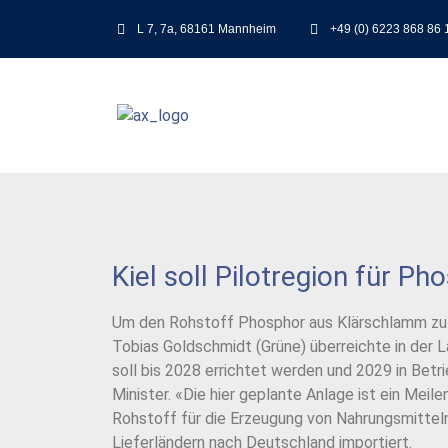
L 7, 7a, 68161 Mannheim
+49 (0) 6223 868 86 
Kiel soll Pilotregion für 
Um den Rohstoff Phosphor aus Klärschlamm zu g
Tobias Goldschmidt (Grüne) überreichte in der
soll bis 2028 errichtet werden und 2029 in Betr
Minister. «Die hier geplante Anlage ist ein Mei
Rohstoff für die Erzeugung von Nahrungsmittel
Lieferländern nach Deutschland importiert.