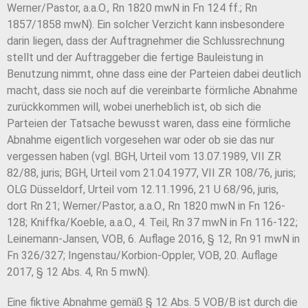
Werner/Pastor, a.a.O., Rn 1820 mwN in Fn 124 ff.; Rn
1857/1858 mwN). Ein solcher Verzicht kann insbesondere
darin liegen, dass der Auftragnehmer die Schlussrechnung
stellt und der Auftraggeber die fertige Bauleistung in
Benutzung nimmt, ohne dass eine der Parteien dabei deutlich
macht, dass sie noch auf die vereinbarte förmliche Abnahme
zurückkommen will, wobei unerheblich ist, ob sich die
Parteien der Tatsache bewusst waren, dass eine förmliche
Abnahme eigentlich vorgesehen war oder ob sie das nur
vergessen haben (vgl. BGH, Urteil vom 13.07.1989, VII ZR
82/88, juris; BGH, Urteil vom 21.04.1977, VII ZR 108/76, juris;
OLG Düsseldorf, Urteil vom 12.11.1996, 21 U 68/96, juris,
dort Rn 21; Werner/Pastor, a.a.O., Rn 1820 mwN in Fn 126-
128; Kniffka/Koeble, a.a.O., 4. Teil, Rn 37 mwN in Fn 116-122;
Leinemann-Jansen, VOB, 6. Auflage 2016, § 12, Rn 91 mwN in
Fn 326/327; Ingenstau/Korbion-Oppler, VOB, 20. Auflage
2017, § 12 Abs. 4, Rn 5 mwN).
Eine fiktive Abnahme gemäß § 12 Abs. 5 VOB/B ist durch die