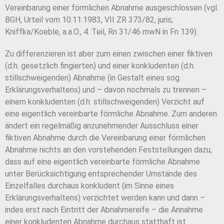
Vereinbarung einer förmlichen Abnahme ausgeschlossen (vgl.
BGH, Urteil vom 10.11.1983, VII ZR 373/82, juris;
Kniffka/Koeble, a.a.O., 4. Teil, Rn 31/46 mwN in Fn 139).
Zu differenzieren ist aber zum einen zwischen einer fiktiven
(d.h. gesetzlich fingierten) und einer konkludenten (d.h.
stillschweigenden) Abnahme (in Gestalt eines sog.
Erklärungsverhaltens) und – davon nochmals zu trennen –
einem konkludenten (d.h. stillschweigenden) Verzicht auf
eine eigentlich vereinbarte förmliche Abnahme. Zum anderen
ändert ein regelmäßig anzunehmender Ausschluss einer
fiktiven Abnahme durch die Vereinbarung einer förmlichen
Abnahme nichts an den vorstehenden Feststellungen dazu,
dass auf eine eigentlich vereinbarte förmliche Abnahme
unter Berücksichtigung entsprechender Umstände des
Einzelfalles durchaus konkludent (im Sinne eines
Erklärungsverhaltens) verzichtet werden kann und dann –
indes erst nach Eintritt der Abnahmereife – die Annahme
einer konkludenten Abnahme durchaus statthaft ist.