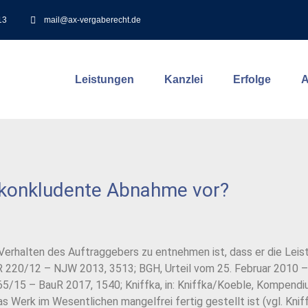
13
mail@ax-vergaberecht.de
Leistungen
Kanzlei
Erfolge
A
e konkludente Abnahme vor?
 Verhalten des Auftraggebers zu entnehmen
ist, dass er die Lei
 220/12 – NJW 2013, 3513; BGH, Urteil vom 25. Februar 2010 –
165/15 –
BauR 2017, 1540; Kniffka, in: Kniffka/Koeble, Kompendi
 Werk im Wesentlichen mangelfrei fertig gestellt ist (vgl. Kni