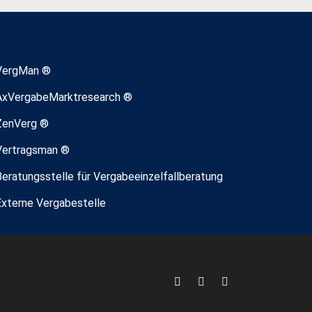
VergMan ®
AxVergabeMarktresearch ®
ZenVerg ®
Vertragsman ®
Beratungsstelle für Vergabeeinzelfallberatung
Externe Vergabestelle