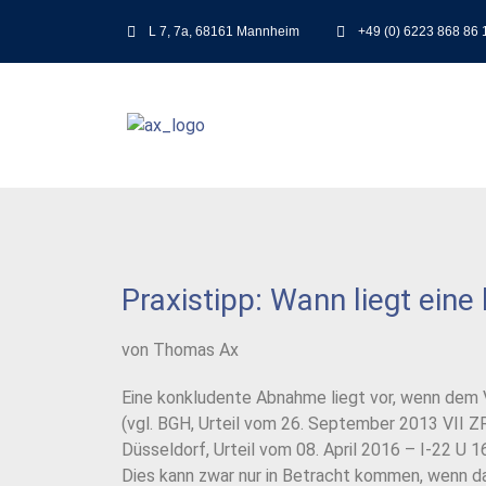
L 7, 7a, 68161 Mannheim
+49 (0) 6223 868 86 
Praxistipp: Wann liegt ein
von Thomas Ax
Eine konkludente Abnahme liegt vor, wenn dem
(vgl. BGH, Urteil vom 26.
September 2013 VII ZR
Düsseldorf, Urteil vom 08. April 2016 – I-22 U 
Dies kann zwar nur in Betracht kommen, wenn das