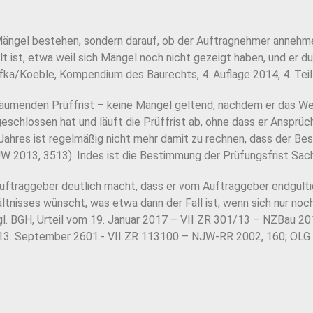
 Mängel
bestehen, sondern darauf, ob der Auftragnehmer annehme
t ist, etwa weil sich Mängel
noch nicht gezeigt haben, und er du
niffka/Koeble, Kompendium des Baurechts, 4.
Auflage 2014, 4. Teil
uräumenden
Prüffrist – keine Mängel geltend, nachdem er das Wer
schlossen hat und läuft die Prüffrist ab, ohne
dass er Ansprüc
Jahres ist regelmäßig nicht mehr damit zu rechnen, dass der
Bes
W 2013, 3513). Indes ist die Bestimmung der Prüfungsfrist Sache
Auftraggeber deutlich macht, dass er vom
Auftraggeber endgülti
tnisses wünscht, was etwa dann der Fall ist, wenn sich nur
noch
l. BGH, Urteil vom 19. Januar 2017 – VII ZR 301/13 – NZBau 20
13.
September 2601.- VII ZR 113100 – NJW-RR 2002, 160; OLG Ka