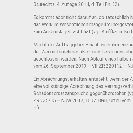
Baurechts, 4.
Auflage 2014, 4. Teil Rn. 32).
Es kommt aber nicht darauf an, ob tatsächlich
das Werk im Wesentlichen mängelfrei hergestell
zum
Ausdruck gebracht hat (vgl. Kniffka, in: K
Macht der Auftraggeber – nach einer ihm einz
der
Werkunternehmer also seine Leistungen abge
geschlossen werden,
Nach Ablauf eines halben 
vom 26. September 2013 – VII ZR 220112 –
NJ
Ein Abrechnungsverhältnis entsteht, wenn der 
eine vollständige
Abrechnung des Vertragsverhäl
Schadensersatzansprüche
gegenüberstehen (vg
ZR 235/15 – NJW 2017, 1607; BGH, Urteil vom 
– ).