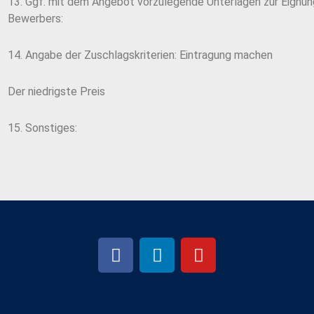
13. Ggf. mit dem Angebot vorzulegende Unterlagen zur Eignu
Bewerbers:
14. Angabe der Zuschlagskriterien: Eintragung machen
Der niedrigste Preis
15. Sonstiges: