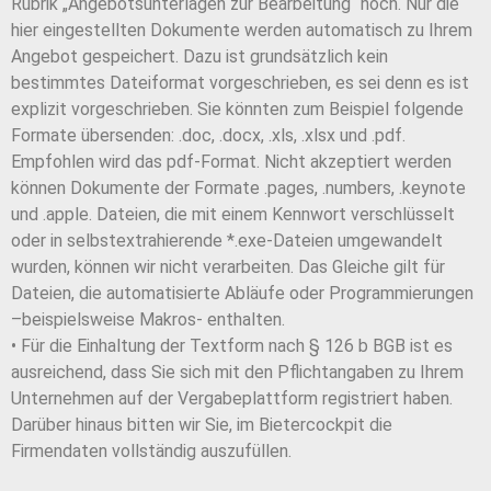
Rubrik „Angebotsunterlagen zur Bearbeitung“ hoch. Nur die
hier eingestellten Dokumente werden automatisch zu Ihrem
Angebot gespeichert. Dazu ist grundsätzlich kein
bestimmtes Dateiformat vorgeschrieben, es sei denn es ist
explizit vorgeschrieben. Sie könnten zum Beispiel
folgende
Formate übersenden: .doc, .docx, .xls, .xlsx und .pdf.
Empfohlen wird das pdf-Format. Nicht akzeptiert werden
können
Dokumente der Formate .pages, .numbers, .keynote
und .apple.
Dateien, die mit einem Kennwort verschlüsselt
oder in
selbstextrahierende *.exe-Dateien umgewandelt
wurden, können
wir nicht verarbeiten. Das Gleiche gilt für
Dateien, die
automatisierte Abläufe oder Programmierungen
–beispielsweise
Makros- enthalten.
• Für die Einhaltung der Textform nach § 126 b BGB ist es
ausreichend, dass Sie sich mit den Pflichtangaben zu Ihrem
Unternehmen auf der Vergabeplattform registriert haben.
Darüber
hinaus bitten wir Sie, im Bietercockpit die
Firmendaten vollständig
auszufüllen.