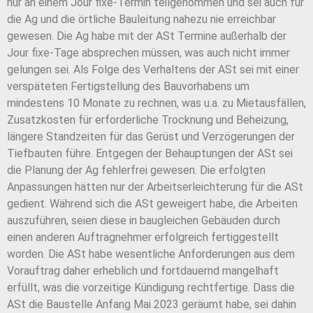
nur an einem Jour fixe-Termin teilgenommen und sei auch für
die Ag und die örtliche Bauleitung nahezu nie erreichbar
gewesen. Die Ag habe mit der ASt Termine außerhalb der
Jour fixe-Tage absprechen müssen, was auch nicht immer
gelungen sei. Als Folge des Verhaltens der ASt sei mit einer
verspäteten Fertigstellung des Bauvorhabens um
mindestens 10 Monate zu rechnen, was u.a. zu Mietausfällen,
Zusatzkosten für erforderliche Trocknung und Beheizung,
längere Standzeiten für das Gerüst und Verzögerungen der
Tiefbauten führe. Entgegen der Behauptungen der ASt sei
die Planung der Ag fehlerfrei gewesen. Die erfolgten
Anpassungen hätten nur der Arbeitserleichterung für die ASt
gedient. Während sich die ASt geweigert habe, die Arbeiten
auszuführen, seien diese in baugleichen Gebäuden durch
einen anderen Auftragnehmer erfolgreich fertiggestellt
worden. Die ASt habe wesentliche Anforderungen aus dem
Vorauftrag daher erheblich und fortdauernd mangelhaft
erfüllt, was die vorzeitige Kündigung rechtfertige. Dass die
ASt die Baustelle Anfang Mai 2023 geräumt habe, sei dahin