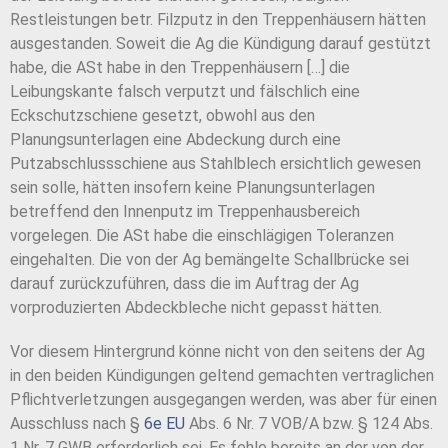
Restleistungen betr. Filzputz in den Treppenhäusern hätten
ausgestanden. Soweit die Ag die Kündigung darauf gestützt
habe, die ASt habe in den Treppenhäusern […] die
Leibungskante falsch verputzt und fälschlich eine
Eckschutzschiene gesetzt, obwohl aus den
Planungsunterlagen eine Abdeckung durch eine
Putzabschlussschiene aus Stahlblech ersichtlich gewesen
sein solle, hätten insofern keine Planungsunterlagen
betreffend den Innenputz im Treppenhausbereich
vorgelegen. Die ASt habe die einschlägigen Toleranzen
eingehalten. Die von der Ag bemängelte Schallbrücke sei
darauf zurückzuführen, dass die im Auftrag der Ag
vorproduzierten Abdeckbleche nicht gepasst hätten.
Vor diesem Hintergrund könne nicht von den seitens der Ag
in den beiden Kündigungen geltend gemachten vertraglichen
Pflichtverletzungen ausgegangen werden, was aber für einen
Ausschluss nach §
6e EU
Abs. 6 Nr. 7 VOB/A bzw. § 124 Abs.
1 Nr. 7 GWB erforderlich sei. Es fehle bereits an der von der