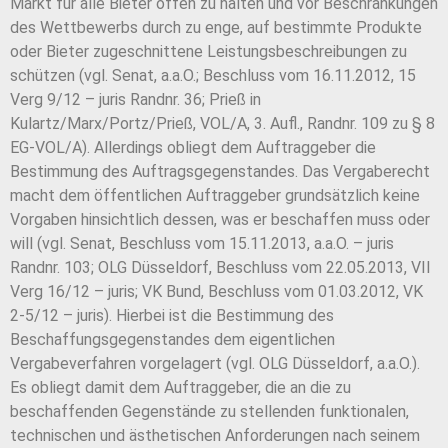
Markt für alle Bieter offen zu halten und vor Beschränkungen
des Wettbewerbs durch zu enge, auf bestimmte Produkte
oder Bieter zugeschnittene Leistungsbeschreibungen zu
schützen (vgl. Senat, a.a.O.; Beschluss vom 16.11.2012, 15
Verg 9/12 – juris Randnr. 36; Prieß in
Kulartz/Marx/Portz/Prieß, VOL/A, 3. Aufl., Randnr. 109 zu § 8
EG-VOL/A). Allerdings obliegt dem Auftraggeber die
Bestimmung des Auftragsgegenstandes. Das Vergaberecht
macht dem öffentlichen Auftraggeber grundsätzlich keine
Vorgaben hinsichtlich dessen, was er beschaffen muss oder
will (vgl. Senat, Beschluss vom 15.11.2013, a.a.O. – juris
Randnr. 103; OLG Düsseldorf, Beschluss vom 22.05.2013, VII
Verg 16/12 – juris; VK Bund, Beschluss vom 01.03.2012, VK
2-5/12 – juris). Hierbei ist die Bestimmung des
Beschaffungsgegenstandes dem eigentlichen
Vergabeverfahren vorgelagert (vgl. OLG Düsseldorf, a.a.O.).
Es obliegt damit dem Auftraggeber, die an die zu
beschaffenden Gegenstände zu stellenden funktionalen,
technischen und ästhetischen Anforderungen nach seinem