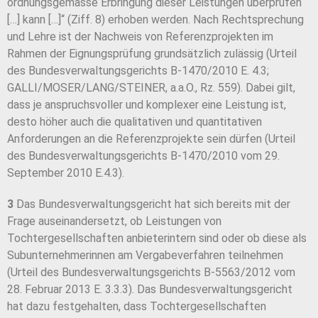
ordnungsgemässe Erbringung dieser Leistungen überprüfen
[…] kann […]“ (Ziff. 8) erhoben werden. Nach Rechtsprechung
und Lehre ist der Nachweis von Referenzprojekten im
Rahmen der Eignungsprüfung grundsätzlich zulässig (Urteil
des Bundesverwaltungsgerichts B-1470/2010 E. 4.3;
GALLI/MOSER/LANG/STEINER, a.a.O., Rz. 559). Dabei gilt,
dass je anspruchsvoller und komplexer eine Leistung ist,
desto höher auch die qualitativen und quantitativen
Anforderungen an die Referenzprojekte sein dürfen (Urteil
des Bundesverwaltungsgerichts B-1470/2010 vom 29.
September 2010 E.4.3).
3
Das Bundesverwaltungsgericht hat sich bereits mit der
Frage auseinandersetzt, ob Leistungen von
Tochtergesellschaften anbieterintern sind oder ob diese als
Subunternehmerinnen am Vergabeverfahren teilnehmen
(Urteil des Bundesverwaltungsgerichts B-5563/2012 vom
28. Februar 2013 E. 3.3.3). Das Bundesverwaltungsgericht
hat dazu festgehalten, dass Tochtergesellschaften