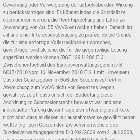
Gewährung oder Verweigerung der aufschiebenden Wirkung
zu berücksichtigen sind. Es können indes die Grundsätze
übernommen werden, die Rechtsprechung und Lehre zur
Anwendung von Art. 55 VwVG entwickelt haben. Danach ist
anhand einer Interessenabwägung zu prüfen, ob die Gründe,
die für eine sofortige Vollstreckbarkeit sprechen,
gewichtiger sind als jene, die für die gegenteilige Lösung
angeführt werden können (BGE 129 II 286 E. 3;
Zwischenentscheid des Bundesverwaltungsgerichts B-
6837/2010 vom 16. November 2010 E. 2.1 mit Hinweisen).
Dass der Gesetzgeber im BöB den Suspensiveffekt in
Abweichung zum VwVG nicht von Gesetzes wegen
gewährte, zeigt, dass er sich der Bedeutung dieser
Anordnung im Submissionsrecht bewusst war und eine
individuelle Prüfung dieser Frage als notwendig erachtete,
nicht aber, dass er diesen nur ausnahmsweise gewährt haben
wollte (vgl. zum Ganzen den Zwischenentscheid des
Bundesverwaltungsgerichts B-3402/2009 vom 2. Juli 2009,
auszugsweise publiziert in BVGE 2009/19, E. 2.1 mit