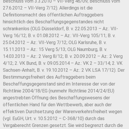
Beschluss vom 3.3.2010 – VII-Verg 46/09; Beschluss vom
27.6.2012 – VII-Verg 7/12). Allerdings ist die
Definitionsmacht des öffentlichen Auftraggebers
hinsichtlich des Beschaffungsgegenstandes nicht
schrankenlos (OLG Düsseldorf, B. v. 22.05.2013 – Az.: VII-
Verg 16/12; B. v. 01.08.2012 – Az.: VII-Verg 105/11; B. v.
25.04.2012 – Az.: VII-Verg 7/12; OLG Karlsruhe, B. v.
15.11.2013 – Az.: 15 Verg 5/13; OLG Naumburg, B. v.
14.03.2013 – Az.: 2 Verg 8/12; B. v. 20.09.2012 – Az.: 2 Verg
4/12; 2. VK Bund, B. v. 09.05.2014 – Az.: VK 2 – 33/14; 2. VK
Sachsen-Anhalt, B. v. 19.10.2012 – Az.: 2 VK LSA 17/12). Der
Bestimmungsfreiheit des Auftraggebers beim
Beschaffungsgegenstand sind im Interesse der von der
Richtlinie 2004/18/EG (nunmehr Richtlinie 2014/24/EU)
angestrebten Öffnung des Beschaffungswesens der
öffentlichen Hand für den Wettbewerb, aber auch der
effektiven Durchsetzung der Warenverkehrsfreiheit wegen
(vgl. EuGH, Urt. v. 10.5.2012 – C-368/10) durch das
Vergaberecht Grenzen gesetzt. Sie wird begrenzt durch die