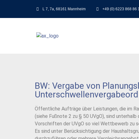
L 7, 7a, 68161 Mannheim
+49 (0) 6223 868 86 
BW: Vergabe von Planungsl
Unterschwellenvergabeor
Öffentliche Aufträge über Leistungen, die im R
(siehe Fußnote 2 zu § 50 UVgO), sind unterhalb
Vorschriften der UVgO so viel Wettbewerb zu s
Es sind unter Berücksichtigung der Haushaltsg
durchzuführen oder mehrere Vergleichsangebote 