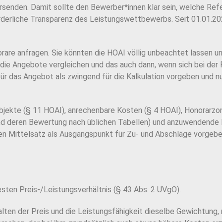
ersenden.
Damit sollte den Bewerber*innen klar sein, welche Re
orderliche Transparenz des Leistungswettbewerbs.
Seit 01.01.20
orare anfragen. Sie könnten die HOAI völlig unbeachtet
lassen u
 die
Angebote vergleichen und das auch dann, wenn sich bei der
ür das Angebot als zwingend für die Kalkulation
vorgeben und n
jekte (§ 11 HOAI), anrechenbare Kosten (§ 4 HOAI),
Honorarzon
nd
deren Bewertung nach üblichen Tabellen) und anzuwendende 
en Mittelsatz als
Ausgangspunkt für Zu- und Abschläge vorgebe
sten Preis-/Leistungsverhältnis (§ 43 Abs. 2 UVgO).
lten der Preis und die Leistungsfähigkeit dieselbe Ge
wichtung, 