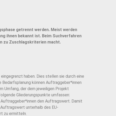
gsphase getrennt werden. Meist werden
ng ihnen bekannt ist. Beim Suchverfahren
en zu Zu
schlagskriterien macht.
t eingegrenzt haben. Dies stellen sie durch eine
ne Bedarfsplanung können Auftrag
geber*innen
nem Umfang, der dem jeweiligen Projekt
 folgende Gliederungspunkte
umfassen:
e Auftraggeber*innen den Auftragswert. Damit
 Auftragswert unter
halb des EU-
t zu ermitteln.