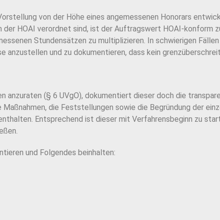
 Vorstellung von der Höhe eines angemessenen Honorars
entwick
in
der HOAI verordnet sind, ist der Auftragswert HOAI-konform zu 
ssenen Stundensätzen zu multiplizieren. In schwierigen
Fälle
e anzustellen und zu dokumentieren, dass kein grenzüber
schrei
n anzuraten (§ 6 UVgO), dokumentiert dieser doch die
transpar
e
Maßnahmen, die Feststellungen sowie die Begründung der ein
enthalten. Entsprechend ist dieser mit Verfahrens
beginn zu star
ießen.
entieren und Folgendes beinhalten: