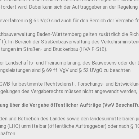
rdert wird. Dabei kann sich der Auftraggeber an der Regelung 
verfahren in § 6 UVgO sind auch für den Bereich der Vergabe fr
bauverwaltung Baden-Württemberg gelten zusätzlich die Richtlini
. Im Bereich der Straßenbauverwaltung des Verkehrsministerium
istungen im Straßen- und Brückenbau (HVA F-StB).
er Landschafts- und Freiraumplanung, des Bauwesens oder der D
gsleistungen sind § 69 ff. VgV und § 52 UVgO zu beachten.
WB für bestimmte Rechtsdienst-, Forschungs- und Entwicklung
egelungen des Vergaberechts müssen nicht angewandt werden,
rung über die Vergabe öffentlicher Aufträge (VwV Beschaff
rden und Betrieben des Landes sowie den landesunmittelbaren j
ng (LHO) unmittelbar (öffentliche Auftraggeber) oder nach § 
chaften.