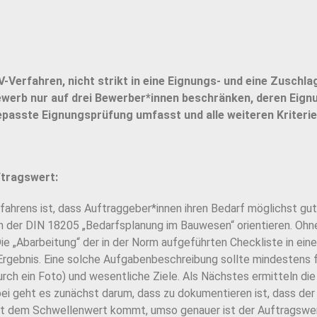
Verfahren, nicht strikt in eine Eignungs- und eine Zu
schla
ewerb nur auf
drei Bewerber*innen beschränken, deren Eignu
epasste Eignungsprüfung umfasst und alle weiteren Kriteri
ftragswert:
fahrens ist, dass Auftraggeber*innen ihren Bedarf mög
lichst gu
n der DIN 18205 „Bedarfsplanung im Bauwesen“ orientieren. Oh
ie „Abarbeitung“ der in der Norm aufge
führten Checkliste in ei
rgebnis. Eine solche Aufgabenbeschreibung sollte mindestens
urch ein Foto) und wesentliche Ziele.
Als Nächstes ermitteln di
ei geht es zunächst darum, dass zu dokumentieren ist, dass der
wert dem Schwellenwert kommt, umso genauer
ist der Auftragswer