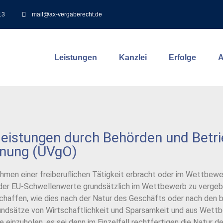
13
mail@ax-vergaberecht.de
Leistungen
Kanzlei
Erfolge
A
eistungen durch Behörden und Betr
dnung (UVgO)
ahmen einer freiberuflichen Tätigkeit erbracht oder im Wettbew
 der EU-Schwellenwerte grundsätzlich im Wettbewerb zu vergeben
chaffen, wie dies nach der Natur des Geschäfts oder nach den 
rundsätze von Wirtschaftlichkeit und Sparsamkeit und aus Wet
einzuholen, es sei denn im Einzelfall rechtfertigen die Natur