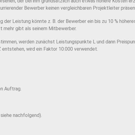
orsehen, der bei ihm grundsätzlich auch etwas höhere Kosten erz
kurrierender Bewerber keinen vergleichbaren
Projektleiter präsen
 der Leistung könnte z. B. der
Bewerber ein bis zu 10 % höhere
kt mehr gibt als seinem Mitbewerber.
estimmen, werden zunächst Leistungspunkte L und dann
Preispun
Z entstehen, wird ein Faktor 10.000 verwendet.
n Auftrag.
 siehe nachfolgend).