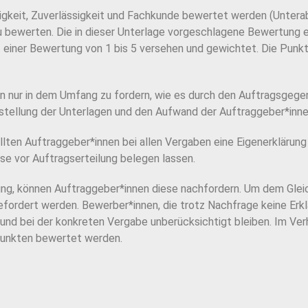
higkeit, Zuverlässigkeit und Fachkunde bewertet werden
(Unterab
u
bewerten. Die in dieser Unterlage vorgeschlagene Bewertung 
t einer Bewertung von 1 bis 5 versehen und ge
wichtet. Die Punkt
n nur in dem Umfang zu fordern, wie es durch den Auf
tragsgegen
stellung der Unterlagen und den Aufwand der Auftraggeber*inne
llten Auftraggeber*innen bei allen Vergaben eine Eigen
erklärung
ese vor Auftragserteilung belegen lassen.
ung, können Auftraggeber*innen diese nachfordern. Um
dem Glei
e
fordert werden. Bewerber*innen, die trotz Nachfrage keine Erkl
 und bei der konkreten Vergabe unberücksichtigt bleiben.
Im Verh
Punk
ten bewertet werden.