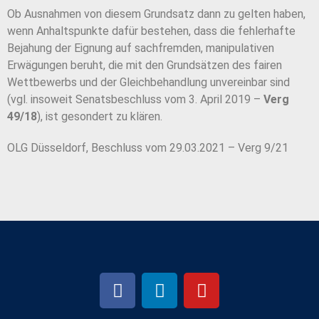
Ob Ausnahmen von diesem Grundsatz dann zu gelten haben,
wenn Anhaltspunkte dafür bestehen, dass die fehlerhafte
Bejahung der Eignung auf sachfremden, manipulativen
Erwägungen beruht, die mit den Grundsätzen des fairen
Wettbewerbs und der Gleichbehandlung unvereinbar sind
(vgl. insoweit Senatsbeschluss vom 3. April 2019 –
Verg
49/18
), ist gesondert zu klären.
OLG Düsseldorf, Beschluss vom 29.03.2021 – Verg 9/21