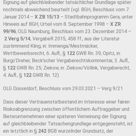
Eignung auf gleichbleibender tatsächlicher Grundlage später
nochmals abweichend beurteilt (vgl. BGH, Beschluss vom 7.
Januar 2014 –
X ZB 15/13
– Stadtbahnprogramm Gera, unter
Hinweis auf BGH, Urteil vom 8. September 1998 –
X ZR
99/96
; OLG Naumburg, Beschluss vom 23. Dezember 2014 –
2 Verg 5/14
, VergabeR 2015, 458 ff.; aus der Literatur
zustimmend Kling, in: Immenga/Mestmäcker,
Wettbewerbsrecht, 6. Aufl., §
122
GWB Rn. 39; Opitz, in:
Burgi/Dreher, Beck’scher Vergaberechtskommentar, 3. Aufl.,
§
122
GWB Rn. 25; Ziekow, in: Ziekow/Völlink, Vergaberecht,
4. Aufl., §
122
GWB Rn. 12).
OLG Düsseldorf, Beschluss vom 29.03.2021 – Verg 9/21
Dass dieser Vertrauenstatbestand im Interesse einer fairen
Risikoabgrenzung zwischen öffentlichem Auftraggeber und
Bieterunternehmen einer späteren Verneinung der Eignung
auf gleichbleibender Tatsachengrundlage entgegensteht, ist
ein letztlich in §
242
BGB wurzelnder Grundsatz, der