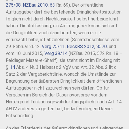
275/08
,
NZBau 2010, 63
Rn. 69). Der öffentliche
Auftraggeber darf die bestehende Dringlichkeitssituation
folglich nicht durch Nachlässigkeit selbst herbeigeführt
haben. Die Auffassung, ein Auftraggeber könne sich auf
die Dringlichkeit auch dann berufen, wenn er sie
verursacht habe, ist abzulehnen (Senatsbeschlüsse vom
29. Februar 2012,
Verg 75/11
,
BeckRS 2012, 8570
, und
vom 10. Juni 2015,
Verg 39/14
(NZBau 2015, 572 Rn. 18 –
Feldlager Mazar-e-Sharif); sie steht nicht im Einklang mit
§
14
Abs. 4 Nr. 3 Halbsatz 2 VgV und Art. 32 Abs. 2 lit c.
Satz 2 der Vergaberichtlinie, wonach die Umstände zur
Begründung der äußersten Dringlichkeit dem öffentlichen
Auftraggeber nicht zuzurechnen sein dürfen. Ob für
Vergaben im Bereich der Daseinsvorsorge vor dem
Hintergrund Funktionsgewährleistungspflicht nach Art. 14
AEUV anderes zu gelten hat, bedarf vorliegend keiner
Entscheidung.
An das Erfordernis der äußerst dringlichen und zwingenden