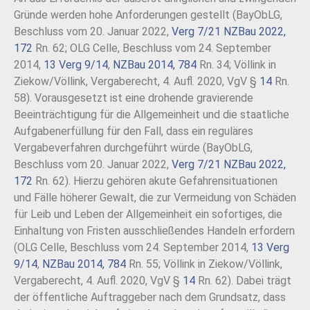
Gründe werden hohe Anforderungen gestellt (BayObLG,
Beschluss vom 20. Januar 2022,
Verg 7/21
NZBau 2022,
172
Rn. 62; OLG Celle, Beschluss vom 24. September
2014,
13 Verg 9/14
,
NZBau 2014, 784
Rn. 34; Völlink in
Ziekow/Völlink, Vergaberecht, 4. Aufl. 2020, VgV §
14
Rn.
58). Vorausgesetzt ist eine drohende gravierende
Beeinträchtigung für die Allgemeinheit und die staatliche
Aufgabenerfüllung für den Fall, dass ein reguläres
Vergabeverfahren durchgeführt würde (BayObLG,
Beschluss vom 20. Januar 2022,
Verg 7/21
NZBau 2022,
172
Rn. 62). Hierzu gehören akute Gefahrensituationen
und Fälle höherer Gewalt, die zur Vermeidung von Schäden
für Leib und Leben der Allgemeinheit ein sofortiges, die
Einhaltung von Fristen ausschließendes Handeln erfordern
(OLG Celle, Beschluss vom 24. September 2014,
13 Verg
9/14
,
NZBau 2014, 784
Rn. 55; Völlink in Ziekow/Völlink,
Vergaberecht, 4. Aufl. 2020, VgV §
14
Rn. 62). Dabei trägt
der öffentliche Auftraggeber nach dem Grundsatz, dass