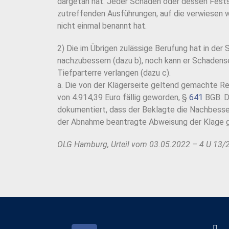
dargetan hat. Jeder Schaden oder dessen Festst
zutreffenden Ausführungen, auf die verwiesen w
nicht einmal benannt hat.
2) Die im Übrigen zulässige Berufung hat in der
nachzubessern (dazu b), noch kann er Schadens
Tiefparterre verlangen (dazu c).
a. Die von der Klägerseite geltend gemachte 
von 4.914,39 Euro fällig geworden, §
641
BGB. D
dokumentiert, dass der Beklagte die Nachbesse
der Abnahme beantragte Abweisung der Klage gr
OLG Hamburg, Urteil vom 03.05.2022 – 4 U 13/