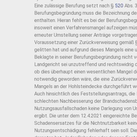
Eine zulässige Berufung setzt nach §
520
Abs. 3
Berufungsbegründung muss die Bezeichnung der 
enthalten. Hieran fehlt es bei der Berufungsbe
insoweit einen Verfahrensmangel aufzeigen müsse
erneuter Umstellung seiner Anträge vorgetrage
Voraussetzung einer Zurückverweisung gemäß
gelitten hat und aufgrund dieses Mangels ein
Beklagte in seiner Berufungsbegründung nicht v
Landgericht sei unzutreffend und rechtswidrig 
ob dies überhaupt einen wesentlichen Mangel d
notwendig geworden wäre, die eine Zurückverwe
Mangels an der Hohlsteindecke durchgeführt wo
Auch hinsichtlich des Feststellungsantrags, die
schlechten Nachbesserung der Brandschadensbes
Nutzungsausfallschaden keine Darlegung von Um
ergibt. Die unter dem 12.4.2021 eingereichte 
Schadensersatzes für die Nichtnutzbarkeit keine
Nutzungsentschädigung fehlerhaft sein soll. Die