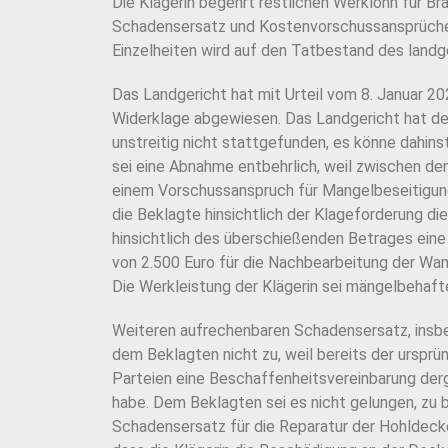
Die Klägerin begehrt restlichen Werklohn für B
Schadensersatz und Kostenvorschussansprüche 
Einzelheiten wird auf den Tatbestand des landge
Das Landgericht hat mit Urteil vom 8. Januar 20
Widerklage abgewiesen. Das Landgericht hat de
unstreitig nicht stattgefunden, es könne dahin
sei eine Abnahme entbehrlich, weil zwischen de
einem Vorschussanspruch für Mangelbeseitigungs
die Beklagte hinsichtlich der Klageforderung d
hinsichtlich des überschießenden Betrages ein
von 2.500 Euro für die Nachbearbeitung der Wa
Die Werkleistung der Klägerin sei mängelbehaf
Weiteren aufrechenbaren Schadensersatz, insb
dem Beklagten nicht zu, weil bereits der ursprü
Parteien eine Beschaffenheitsvereinbarung derge
habe. Dem Beklagten sei es nicht gelungen, zu b
Schadensersatz für die Reparatur der Hohldeck