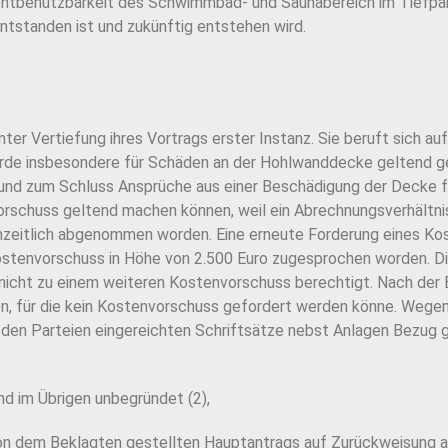
chtbenutzbarkeit des Schwimmbad- und Saunabereich im Tiefpar
standen ist und zukünftig entstehen wird.
nter Vertiefung ihres Vortrags erster Instanz. Sie beruft sich au
rde insbesondere für Schäden an der Hohlwanddecke geltend g
und zum Schluss Ansprüche aus einer Beschädigung der Decke f
rschuss geltend machen können, weil ein Abrechnungsverhältnis
nzeitlich abgenommen worden. Eine erneute Forderung eines Kos
ostenvorschuss in Höhe von 2.500 Euro zugesprochen worden. Di
 nicht zu einem weiteren Kostenvorschuss berechtigt. Nach der
, für die kein Kostenvorschuss gefordert werden könne. Wegen 
n den Parteien eingereichten Schriftsätze nebst Anlagen Bezug
und im Übrigen unbegründet (2),
on dem Beklagten gestellten Hauptantrags auf Zurückweisung an 