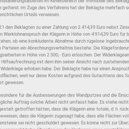
randsanierungsarbeiten im Kellerbereich der Immobilie des Bekl
geltend. Im Zuge des Verfahrens hat der Beklagte mehrfach s
richtlichen Urteils verwiesen.
21 den Beklagten zu einer Zahlung von 2.414,39 Euro nebst Zinse
n Werklohnanspruch der Klägerin in Höhe von 4.914,39 Euro für
stehen, ob eine konkludente Abnahme durch rügelose Ingebrauch
n Parteien ein Abrechnungsverhältnis bestehe. Die Klageforder
arbeiten in Höhe von 2.500,- Euro erloschen. Der Widerklagean
ie Hilfsaufrechnung mit dem ihm seiner Ansicht nach zustehende
e Widerklage erhoben habe. Der Beklagte habe nur einen Anspru
ndflächen, weil nur diese Kosten aufgrund des Gutachtens des 
tet gewesen.
esondere für die Ausbesserungen des Wandputzes und die Eins
ngliche Auftrag solche Arbeit nicht umfasst habe. Es stehe nich
stalt getroffen hätten, dass die Klägerin eine totale, d. h. rü
eweisen, dass die Klägerin zugesagt habe, dass alle Flächen vol
ensteine sei nicht geschuldet gewesen. Es könne nicht zur Über