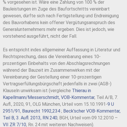
% vorgesehen ist. Wäre eine Zahlung von 100 % der
Bauleistungen im Zuge des Baufortschritts vereinbart
gewesen, dürfte sich nach Fertigstellung und Endreinigung
des Bauvorhabens kein offener Vergütungsanspruch des
Generalunternehmers mehr ergeben. Dies ist jedoch, wie
vorstehend ausgeführt, nicht der Fall.
Es entspricht indes allgemeiner Auffassung in Literatur und
Rechtsprechung, dass die Vereinbarung eines 10-
prozentigen Einbehalts von den Abschlagsrechnungen
während der Bauzeit im Zusammenwirken mit der
Vereinbarung der Gestellung einer 10-prozentigen
Vertragserfüllungsbürgschaft jedenfalls in zwei (AGB-)
Klauseln unwirksam ist (vergleiche
Thierau in
Kapellmann/Messerschmidt, VOB-Kommentar
, Teil A/B, 7.
Aufl., 2020, 91, OLG München, Urteil vom 15.10.1991-
9 U
2951/91
,
Baurecht 1992,234
;
Beck’scher VOB-Kommentar,
Teil B, 3. Aufl. 2013, RN 240
; BGH, Urteil vom 09.12.2010 –
VII ZR 7/10
, Rn. 24 mit weiteren Nachweisen).