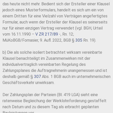
das heute nicht mehr. Bedient sich der Ersteller einer Klausel
jedoch eines Musterformulars, handelt es sich um ein von
einem Dritten für eine Vielzahl von Verträgen angefertigtes
Formular, auch wenn der Ersteller der Klausel es seinerseits
nur für einen einzigen Vertrag verwendet (vgl. BGH, Urteil
vom 16.11.1990 –
V ZR 217/89
-, Rn. 12;
MüKoBGB/Fornasier, 9. Aufl. 2022, BGB §
305
Rn. 19).
b) Die als solche isoliert betrachtet wirksam vereinbarte
Klausel benachteiligt im Zusammenwirken mit der
individualvertraglich vereinbarten Regelung des
Zahlungsplanes die Auftragnehmerin unangemessen und ist
deshalb gemäß §
307
Abs. 1 BGB auch im unternehmerischen
Geschäftsverkehr unwirksam.
Der Zahlungsplan der Parteien (Bl. 419 LGA) sieht eine
ratenweise Begleichung der Werklohnforderung gestaffelt
nach Datum und zu diesem Tag als erbracht geplanten
Bauleistungen vor.