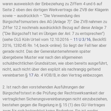
waren ausweislich der Einbeziehung zu Ziffern 4 und 6 auf
Seite 2 oben des dortigen Werkvertrags die ZVB der Klägerin
sowie – ausdrücklich – “Die Verwendung des
Bürgschaftsmusters des AG (Anlage 7)”. Die ZVB nahmen zu
Ziffer 12.2 nochmals ausdrücklich Bezug auf diese Anlage 7
(“Die Bürgschaft hat im Übrigen der Anl. 7 zu entsprechen”)
(siehe OLG Köln Urteil vom 12.10.2016 –
11 U 3/16
, BeckRS
2016, 128245 Rn. 14, beck-online). So liegt der Fall hier aber
gerade nicht. Das der Generalunternehmerin später
übergebene Muster war nach den allgemeinen
schuldrechtlichen Grundsätzen, wie oben bereits ausgeführt,
nicht, auch nicht über den explizit als nachrangig geltend
vereinbarten §
17
Ab. 4 VOB/B, in den Vertrag einbezogen.
2. Ist nach den vorstehenden Ausführungen der
Bürgschaftstext in die Prüfung der Rechtswirksamkeit der
vertraglichen Sicherungsvereinbarungen nicht einzubeziehen,
bestehen gegen die Regelung in § 15 (1) des GU-Vertrages
zwar für sich betrachtet keine Bedenken. Sie ist weder