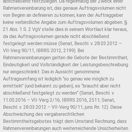
abschließend festzu
legen. Da regelmäßig der Zweck einer
Rahmenvereinbarung ist, das genaue Auftragsvo
lumen nicht
von Beginn an definieren zu können, kann der Auftraggeber
keine verbind
liche Angabe zum Auftragsvolumen abgeben. §
21 Abs. 1 S. 2 VgV stelle dies in seinem
Wortlaut klar heraus,
da das Auftragsvolumen gerade nicht abschließend
festgelegt wer
den müsse (Senat, Beschl. v. 28.03.2012 –
VII-Verg 90/11, IBRRS 2012, 2199). Bei
Rah
menvereinbarungen gelten die Gebote der Bestimmtheit,
Eindeutigkeit und Vollstän
digkeit der Leistungsbeschreibung
nur eingeschränkt. Das in Aussicht genommene
Auf
tragsumfang ist lediglich “so genau wie möglich zu
ermitteln” (und bekannt zu geben),
es “braucht aber nicht
abschließend festgelegt zu werden” (Senat, Beschl. v.
11.05.2016
– VII-Verg 2/16, IBRRS 2016, 2511; Senat,
Beschl. v. 28.03.2012 – VII-Verg 90/11, juris Rn.
12). Diese
Abschwächung des vergaberechtlichen
Bestimmtheitsgebotes trägt dem Um
stand Rechnung, dass
Rahmenvereinbarungen auch weiterreichende Unsicherheiten