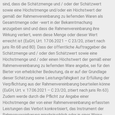
sind,
dass die Schätzmenge und / oder der Schätzwert
sowie eine Höchstmenge und/oder ein
Höchstwert der
gemäß der Rahmenvereinbarung zu liefernden Waren als
Gesamtmen
ge oder -wert in der Bekanntmachung
anzugeben sind und dass die Rahmenvereinba
rung ihre
Wirkung verliert, wenn diese Menge oder dieser Wert
erreicht ist (EuGH, Urt.
17.06.2021 – C 23/20, zitiert nach
juris Rn 68 und 80). Dass der öffentliche Auftraggeber die
Schätzmenge und / oder den Schätzwert sowie eine
Höchstmenge und / oder ei
nen Höchstwert der gemäß einer
Rahmenvereinbarung zu liefernden Ware angebe, sei
für den
Bieter von erheblicher Bedeutung, da er auf der Grundlage
dieser Schätzung sei
ne Leistungsfähigkeit zur Erfüllung der
Verpflichtung aus der Rahmenvereinbarung be
urteilen könne
(EuGH, Urt. v. 17.06.2021 – C 23/20, zitiert nach juris Rn 63).
Zudem wer
de durch die Pflicht zur Angabe einer
Höchstmenge der von einer Rahmenvereinbarung
erfassten
Leistungen das Verbot konkretisiert, das Instrument der
Rahmenvereinbarung
missbräuchlich oder in einer Weise