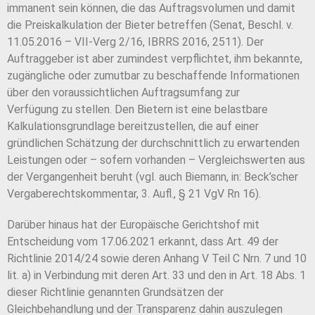
im
manent sein können, die das Auftragsvolumen und damit
die Preiskalkulation der Bie
ter betreffen (Senat, Beschl. v.
11.05.2016 – VII-Verg 2/16, IBRRS 2016, 2511). Der
Auf
traggeber ist aber zumindest verpflichtet, ihm bekannte,
zugängliche oder zumutbar zu
beschaffende Informationen
über den voraussichtlichen Auftragsumfang zur
Verfügung
zu stellen. Den Bietern ist eine belastbare
Kalkulationsgrundlage bereitzustellen, die auf
einer
gründlichen Schätzung der durchschnittlich zu erwartenden
Leistungen oder – so
fern vorhanden – Vergleichswerten aus
der Vergangenheit beruht (vgl. auch Biemann, in:
Beck’scher
Vergaberechtskommentar, 3. Aufl., § 21 VgV Rn 16).
Darüber hinaus hat der Europäische Gerichtshof mit
Entscheidung vom 17.06.2021 er
kannt, dass Art. 49 der
Richtlinie 2014/24 sowie deren Anhang V Teil C Nrn. 7 und 10
lit.
a) in Verbindung mit deren Art. 33 und den in Art. 18 Abs. 1
dieser Richtlinie genannten Grundsätzen der
Gleichbehandlung und der Transparenz dahin auszulegen