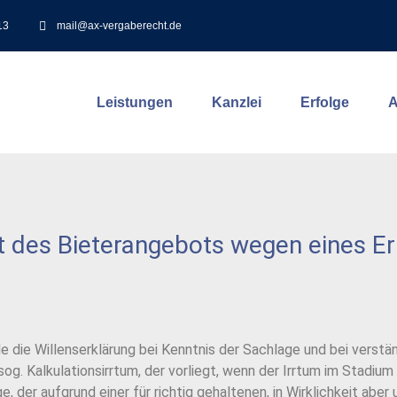
13
mail@ax-vergaberecht.de
Leistungen
Kanzlei
Erfolge
A
it des Bieterangebots wegen eines E
de die Willenserklärung bei Kenntnis der Sachlage und bei verst
og. Kalkulationsirrtum, der vorliegt, wenn der Irrtum im Stadium 
ge, der aufgrund einer für richtig gehaltenen, in Wirklichkeit a