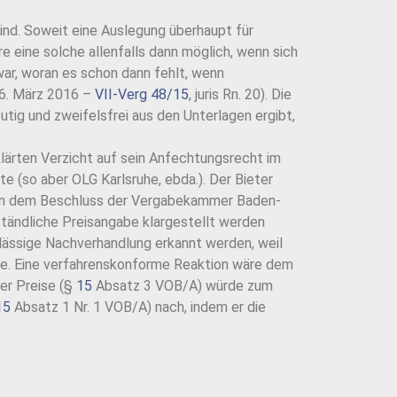
sind. Soweit eine Auslegung überhaupt für
wäre eine solche allenfalls dann möglich, wenn sich
war, woran es schon dann fehlt, wenn
16. März 2016 –
VII-Verg 48/15
, juris Rn. 20). Die
tig und zweifelsfrei aus den Unterlagen ergibt,
klärten Verzicht auf sein Anfechtungsrecht im
 (so aber OLG Karlsruhe, ebda.). Der Bieter
ge von dem Beschluss der Vergabekammer Baden-
rständliche Preisangabe klargestellt werden
ulässige Nachverhandlung erkannt werden, weil
de. Eine verfahrenskonforme Reaktion wäre dem
er Preise (§
15
Absatz 3 VOB/A) würde zum
15
Absatz 1 Nr. 1 VOB/A) nach, indem er die