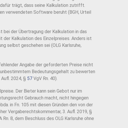
ür trägt, dass seine Kalkulation zutrifft.
den verwendeten Software beruht (BGH, Urteil
st bei der Übertragung der Kalkulation in das
it der Kalkulation des Einzelpreises. Anders ist
rung selbst geschehen sei (OLG Karlsruhe,
fehlender Angabe der geforderten Preise nicht
it unbestimmtem Bedeutungsgehalt zu bewerten
 Aufl. 2024, §
57
VgV Rn. 40).
lpreise. Der Bieter kann sein Gebot nur im
echtungsrecht Gebrauch macht, nicht hingegen
bda. in Fn. 105 mit diesen Gründen den von der
cher Vergaberechtskommentar, 3. Aufl. 2019, §
 Rn. 8, dem Beschluss des OLG Karlsruhe ohne