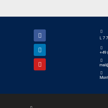
L 7 
+49 
mail
Mont