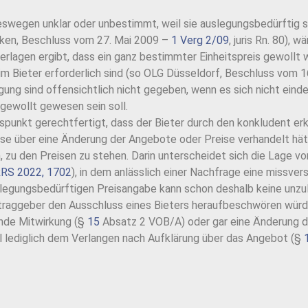
 deswegen unklar oder unbestimmt, weil sie auslegungsbedürftig 
cken, Beschluss vom 27. Mai 2009 –
1 Verg 2/09
, juris Rn. 80), 
erlagen ergibt, dass ein ganz bestimmter Einheitspreis gewollt 
m Bieter erforderlich sind (so OLG Düsseldorf, Beschluss vom 
ng sind offensichtlich nicht gegeben, wenn es sich nicht eindeu
 gewollt gewesen sein soll.
tspunkt gerechtfertigt, dass der Bieter durch den konkludent er
 über eine Änderung der Angebote oder Preise verhandelt hätte
lich, zu den Preisen zu stehen. Darin unterscheidet sich die La
RS 2022, 1702
), in dem anlässlich einer Nachfrage eine missve
auslegungsbedürftigen Preisangabe kann schon deshalb keine unz
ftraggeber den Ausschluss eines Bieters heraufbeschwören wür
ende Mitwirkung (§
15
Absatz 2 VOB/A) oder gar eine Änderung d
l lediglich dem Verlangen nach Aufklärung über das Angebot (§