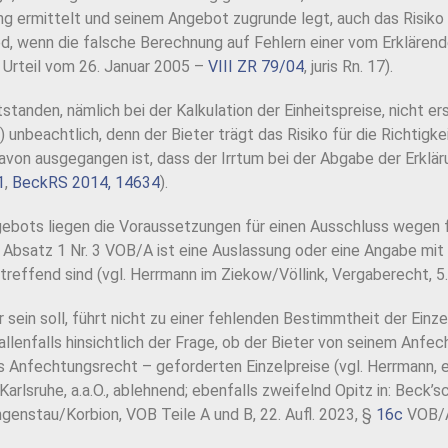
ermittelt und seinem Angebot zugrunde legt, auch das Risiko daf
d, wenn die falsche Berechnung auf Fehlern einer vom Erklären
H, Urteil vom 26. Januar 2005 –
VIII ZR 79/04
, juris Rn. 17).
standen, nämlich bei der Kalkulation der Einheitspreise, nicht er
 unbeachtlich, denn der Bieter trägt das Risiko für die Richtigke
davon ausgegangen ist, dass der Irrtum bei der Abgabe der Erklä
1
,
BeckRS 2014, 14634
).
gebots liegen die Voraussetzungen für einen Ausschluss wegen 
Absatz 1 Nr. 3 VOB/A ist eine Auslassung oder eine Angabe m
reffend sind (vgl. Herrmann im Ziekow/Völlink, Vergaberecht, 5.
ein soll, führt nicht zu einer fehlenden Bestimmtheit der Einze
llenfalls hinsichtlich der Frage, ob der Bieter von seinem Anf
s Anfechtungsrecht – geforderten Einzelpreise (vgl. Herrmann, e
lsruhe, a.a.O., ablehnend; ebenfalls zweifelnd Opitz in: Beck’s
ngenstau/Korbion, VOB Teile A und B, 22. Aufl. 2023, §
16c
VOB/A