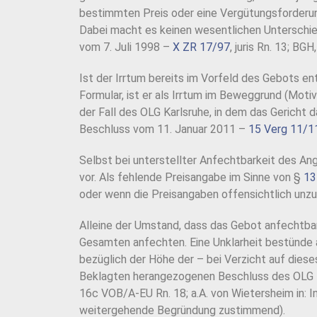
bestimmten Preis oder eine Vergütungsforderung 
Dabei macht es keinen wesentlichen Unterschie
vom 7. Juli 1998 –
X ZR 17/97
, juris Rn. 13; BG
Ist der Irrtum bereits im Vorfeld des Gebots ent
Formular, ist er als Irrtum im Beweggrund (Motiv)
der Fall des OLG Karlsruhe, in dem das Gericht 
Beschluss vom 11. Januar 2011 –
15 Verg 11/1
Selbst bei unterstellter Anfechtbarkeit des An
vor. Als fehlende Preisangabe im Sinne von §
13
oder wenn die Preisangaben offensichtlich unzut
Alleine der Umstand, dass das Gebot anfechtbar s
Gesamten anfechten. Eine Unklarheit bestünde a
bezüglich der Höhe der – bei Verzicht auf diese
Beklagten herangezogenen Beschluss des OLG Kar
16c VOB/A-EU Rn. 18; a.A. von Wietersheim in: I
weitergehende Begründung zustimmend).