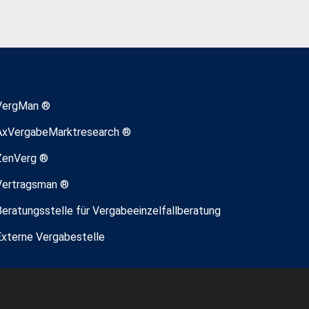
VergMan ®
AxVergabeMarktresearch ®
ZenVerg ®
Vertragsman ®
Beratungsstelle für Vergabeeinzelfallberatung
Externe Vergabestelle