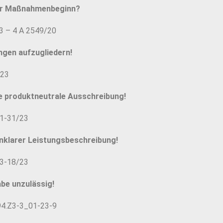
ger Maßnahmenbeginn?
23 – 4 A 2549/20
ngen aufzugliedern!
/23
e produktneutrale Ausschreibung!
 1-31/23
nklarer Leistungsbeschreibung!
 3-18/23
abe unzulässig!
94.Z3-3_01-23-9