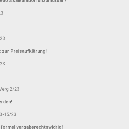
gebotskalkulation unzumutbar?
23
/23
t zur Preisaufklärung!
/23
 Verg 2/23
erden!
 3-15/23
sformel vergaberechtswidrig!