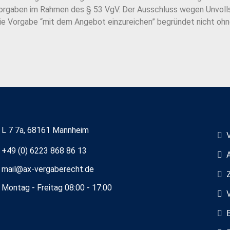
 Vorgaben im Rahmen des § 53 VgV. Der Ausschluss wegen Unvolls
Die Vorgabe “mit dem Angebot einzureichen” begründet nicht oh
L 7 7a, 68161 Mannheim
+49 (0) 6223 868 86 13
mail@ax-vergaberecht.de
Montag - Freitag 08:00 - 17:00