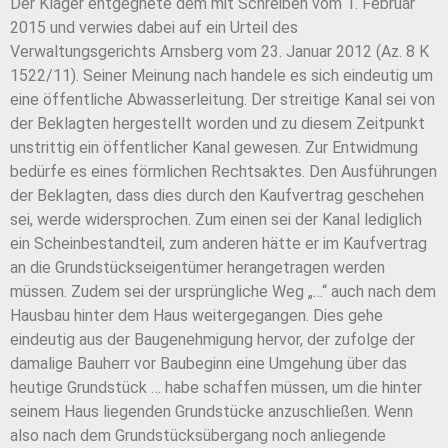
Der Kläger entgegnete dem mit Schreiben vom 1. Februar
2015 und verwies dabei auf ein Urteil des
Verwaltungsgerichts Arnsberg vom 23. Januar 2012 (Az. 8 K
1522/11). Seiner Meinung nach handele es sich eindeutig um
eine öffentliche Abwasserleitung. Der streitige Kanal sei von
der Beklagten hergestellt worden und zu diesem Zeitpunkt
unstrittig ein öffentlicher Kanal gewesen. Zur Entwidmung
bedürfe es eines förmlichen Rechtsaktes. Den Ausführungen
der Beklagten, dass dies durch den Kaufvertrag geschehen
sei, werde widersprochen. Zum einen sei der Kanal lediglich
ein Scheinbestandteil, zum anderen hätte er im Kaufvertrag
an die Grundstückseigentümer herangetragen werden
müssen. Zudem sei der ursprüngliche Weg „…“ auch nach dem
Hausbau hinter dem Haus weitergegangen. Dies gehe
eindeutig aus der Baugenehmigung hervor, der zufolge der
damalige Bauherr vor Baubeginn eine Umgehung über das
heutige Grundstück … habe schaffen müssen, um die hinter
seinem Haus liegenden Grundstücke anzuschließen. Wenn
also nach dem Grundstücksübergang noch anliegende