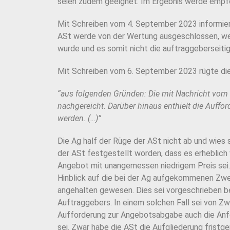
seien zudem geeignet. Im Ergebnis werde empfoh
Mit Schreiben vom 4. September 2023 informierte
ASt werde von der Wertung ausgeschlossen, weil
wurde und es somit nicht die auftraggeberseiti
Mit Schreiben vom 6. September 2023 rügte di
“aus folgenden Gründen: Die mit Nachricht vom 
nachgereicht. Darüber hinaus enthielt die Auffo
werden. (…)”
Die Ag half der Rüge der ASt nicht ab und wies 
der ASt festgestellt worden, dass es erheblic
Angebot mit unangemessen niedrigem Preis sei.
Hinblick auf die bei der Ag aufgekommenen Zwei
angehalten gewesen. Dies sei vorgeschrieben b
Auftraggebers. In einem solchen Fall sei von Z
Aufforderung zur Angebotsabgabe auch die Anfo
sei. Zwar habe die ASt die Aufgliederung fristge