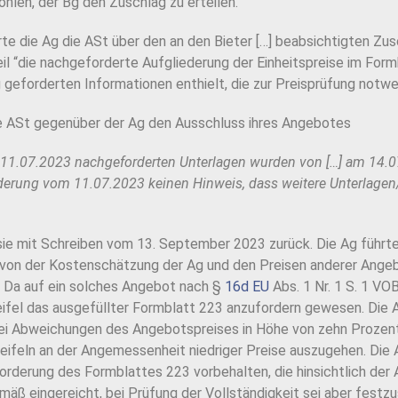
len, der Bg den Zuschlag zu erteilen.
 die Ag die ASt über den an den Bieter […] beabsichtigten Zusc
 “die nachgeforderte Aufgliederung der Einheitspreise im Formb
g geforderten Informationen enthielt, die zur Preisprüfung not
e ASt gegenüber der Ag den Ausschluss ihres Angebotes
11.07.2023 nachgeforderten Unterlagen wurden von […] am 14.07
rderung vom 11.07.2023 keinen Hinweis, dass weitere Unterlagen
sie mit Schreiben vom 13. September 2023 zurück. Die Ag führte
h von der Kostenschätzung der Ag und den Preisen anderer Ange
 Da auf ein solches Angebot nach §
16d EU
Abs. 1 Nr. 1 S. 1 VO
fel das ausgefüllter Formblatt 223 anzufordern gewesen. Die Ag 
ei Abweichungen des Angebotspreises in Höhe von zehn Prozent 
weifeln an der Angemessenheit niedriger Preise auszugehen. Die
rderung des Formblattes 223 vorbehalten, die hinsichtlich der
mäß eingereicht, bei Prüfung der Vollständigkeit sei aber festzu