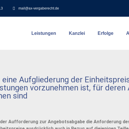
13
mail@ax-vergaberecht.de
Leistungen
Kanzlei
Erfolge
A
 eine Aufgliederung der Einheitsprei
eistungen vorzunehmen ist, für deren
en sind
 in der Aufforderung zur Angebotsabgabe die Anforderung 
heitspreise ausdrücklich auch in Bezug auf diejenigen Teill