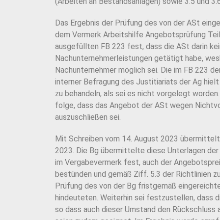
(Arbeiten an Bestandsanlagen) sowie 3.5 und 3.6,
Das Ergebnis der Prüfung des von der ASt einge
dem Vermerk Arbeitshilfe Angebotsprüfung Teil 2
ausgefüllten FB 223 fest, dass die ASt darin ke
Nachunternehmerleistungen getätigt habe, weshal
Nachunternehmer möglich sei. Die im FB 223 de
interner Befragung des Justitiariats der Ag hiel
zu behandeln, als sei es nicht vorgelegt worden
folge, dass das Angebot der ASt wegen Nichtv
auszuschließen sei.
Mit Schreiben vom 14. August 2023 übermittelt
2023. Die Bg übermittelte diese Unterlagen der 
im Vergabevermerk fest, auch der Angebotsprei
bestünden und gemäß Ziff. 5.3 der Richtlinien 
Prüfung des von der Bg fristgemäß eingereichte
hindeuteten. Weiterhin sei festzustellen, dass
so dass auch dieser Umstand den Rückschluss a