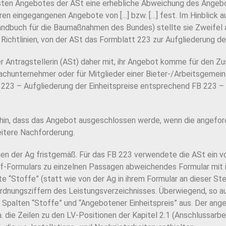
igsten Angebotes der ASt eine erhebliche Abweichung des Angeb
ren eingegangenen Angebote von […] bzw. […] fest. Im Hinblick a
handbuch für die Baumaßnahmen des Bundes) stellte sie Zweifel
ichtlinien, von der ASt das Formblatt 223 zur Aufgliederung der
r Antragstellerin (ASt) daher mit, ihr Angebot komme für den Zus
achunternehmer oder für Mitglieder einer Bieter-/Arbeitsgemein
 223 – Aufgliederung der Einheitspreise entsprechend FB 223 –
 hin, dass das Angebot ausgeschlossen werde, wenn die angeforde
eitere Nachforderung.
gen der Ag fristgemäß. Für das FB 223 verwendete die ASt ein 
f-Formulars zu einzelnen Passagen abweichendes Formular mit i
te “Stoffe” (statt wie von der Ag in ihrem Formular an dieser St
dnungsziffern des Leistungsverzeichnisses. Überwiegend, so au
ie Spalten “Stoffe” und “Angebotener Einheitspreis” aus. Der ang
 die Zeilen zu den LV-Positionen der Kapitel 2.1 (Anschlussarbe