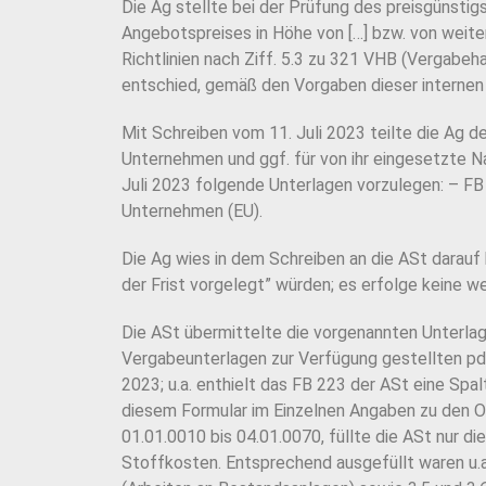
Die Ag stellte bei der Prüfung des preisgünst
Angebotspreises in Höhe von […] bzw. von weite
Richtlinien nach Ziff. 5.3 zu 321 VHB (Vergabe
entschied, gemäß den Vorgaben dieser internen R
Mit Schreiben vom 11. Juli 2023 teilte die Ag de
Unternehmen und ggf. für von ihr eingesetzte N
Juli 2023 folgende Unterlagen vorzulegen: – FB
Unternehmen (EU).
Die Ag wies in dem Schreiben an die ASt darauf
der Frist vorgelegt” würden; es erfolge keine w
Die ASt übermittelte die vorgenannten Unterla
Vergabeunterlagen zur Verfügung gestellten pd
2023; u.a. enthielt das FB 223 der ASt eine Spal
diesem Formular im Einzelnen Angaben zu den Or
01.01.0010 bis 04.01.0070, füllte die ASt nur d
Stoffkosten. Entsprechend ausgefüllt waren u.a.