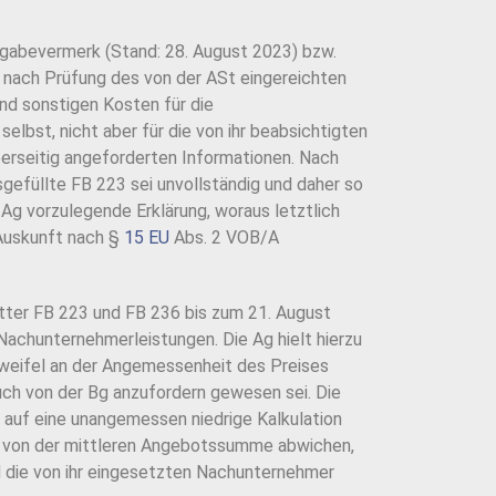
rgabevermerk (Stand: 28. August 2023) bzw.
te nach Prüfung des von der ASt eingereichten
und sonstigen Kosten für die
elbst, nicht aber für die von ihr beabsichtigten
rseitig angeforderten Informationen. Nach
sgefüllte FB 223 sei unvollständig und daher so
 Ag vorzulegende Erklärung, woraus letztlich
Auskunft nach §
15 EU
Abs. 2 VOB/A
tter FB 223 und FB 236 bis zum 21. August
Nachunternehmerleistungen. Die Ag hielt hierzu
Zweifel an der Angemessenheit des Preises
uch von der Bg anzufordern gewesen sei. Die
 auf eine unangemessen niedrige Kalkulation
10% von der mittleren Angebotssumme abwichen,
 die von ihr eingesetzten Nachunternehmer