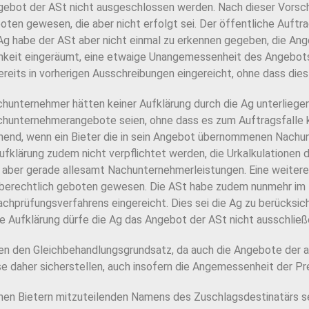
bot der ASt nicht ausgeschlossen werden. Nach dieser Vorschri
oten gewesen, die aber nicht erfolgt sei. Der öffentliche Auft
e Ag habe der ASt aber nicht einmal zu erkennen gegeben, die 
chkeit eingeräumt, eine etwaige Unangemessenheit des Angebots
eits in vorherigen Ausschreibungen eingereicht, ohne dass die
 Nachunternehmer hätten keiner Aufklärung durch die Ag unterlieg
chunternehmerangebote seien, ohne dass es zum Auftragsfalle 
ichend, wenn ein Bieter die in sein Angebot übernommenen Nach
ufklärung zudem nicht verpflichtet werden, die Urkalkulationen
aber gerade allesamt Nachunternehmerleistungen. Eine weitere
aberechtlich geboten gewesen. Die ASt habe zudem nunmehr im 
chprüfungsverfahrens eingereicht. Dies sei die Ag zu berücksicht
 Aufklärung dürfe die Ag das Angebot der ASt nicht ausschließ
en den Gleichbehandlungsgrundsatz, da auch die Angebote der an
daher sicherstellen, auch insofern die Angemessenheit der Pre
n Bietern mitzuteilenden Namens des Zuschlagsdestinatärs sei 