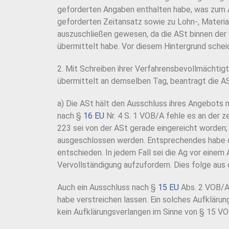
geforderten Angaben enthalten habe, was zum 
geforderten Zeitansatz sowie zu Lohn-, Materi
auszuschließen gewesen, da die ASt binnen der v
übermittelt habe. Vor diesem Hintergrund sche
2. Mit Schreiben ihrer Verfahrensbevollmächti
übermittelt an demselben Tag, beantragt die AS
a) Die ASt hält den Ausschluss ihres Angebots
nach §
16 EU
Nr. 4 S. 1 VOB/A fehle es an der z
223 sei von der ASt gerade eingereicht worden; 
ausgeschlossen werden. Entsprechendes habe d
entschieden. In jedem Fall sei die Ag vor eine
Vervollständigung aufzufordern. Dies folge au
Auch ein Ausschluss nach §
15 EU
Abs. 2 VOB/A 
habe verstreichen lassen. Ein solches Aufklärung
kein Aufklärungsverlangen im Sinne von § 15 V