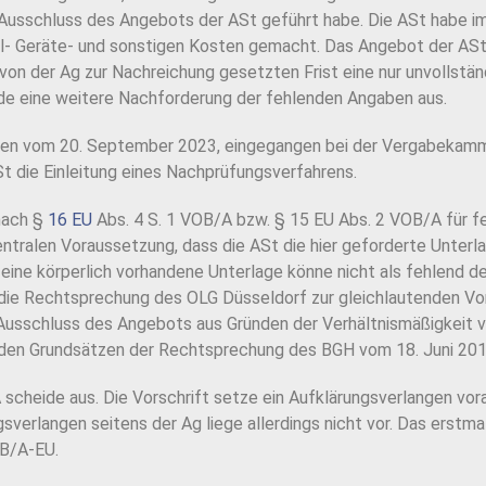
Ausschluss des Angebots der ASt geführt habe. Die ASt habe i
al- Geräte- und sonstigen Kosten gemacht. Das Angebot der ASt
on der Ag zur Nachreichung gesetzten Frist eine nur unvollstän
ide eine weitere Nachforderung der fehlenden Angaben aus.
gten vom 20. September 2023, eingegangen bei der Vergabekamm
t die Einleitung eines Nachprüfungsverfahrens.
 nach §
16 EU
Abs. 4 S. 1 VOB/A bzw. § 15 EU Abs. 2 VOB/A für f
entralen Voraussetzung, dass die ASt die hier geforderte Unterl
eine körperlich vorhandene Unterlage könne nicht als fehlend de
ie Rechtsprechung des OLG Düsseldorf zur gleichlautenden Vo
m Ausschluss des Angebots aus Gründen der Verhältnismäßigkeit v
s den Grundsätzen der Rechtsprechung des BGH vom 18. Juni 201
scheide aus. Die Vorschrift setze ein Aufklärungsverlangen vor
sverlangen seitens der Ag liege allerdings nicht vor. Das erstma
OB/A-EU.