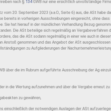
hreiben nach §
134
GWB nur eine ersichtlich unvollständige Firma
z vom 20. September 2023 (a.a.O., Seite 6) aus, die ASt habe da
ise bereits in vorherigen Ausschreibungen eingereicht, ohne das
. Sie hat hierauf in der mündlichen Verhandlung Bezug genommen
tanden. Die ASt beteilige sich regelmäßig an Vergabeverfahren d
ordere, das die ASt sodann regelmäßig in einer wie auch in die
aran Anstoß genommen und das Angebot der ASt ausgeschlossen 
lständigungen zu Aufgliederungen der Nachunternehmerleistung
WB über die im Rubrum aufgeführte Ausschreibung der Ag einzu
der in die Wertung aufzunehmen und über die Vergabe erneut zu
rgabeakten zu gewähren,
s einschließlich der notwendigen Auslagen der ASt aufzuerlege