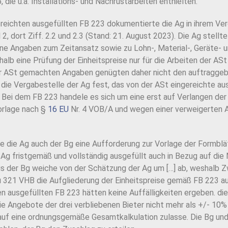
 die u.a. Installations- und Nachrüstarbeiten enthielten.
reichten ausgefüllten FB 223 dokumentierte die Ag in ihrem Ve
, dort Ziff. 2.2 und 2.3 (Stand: 21. August 2023). Die Ag stell
ine Angaben zum Zeitansatz sowie zu Lohn-, Material-, Geräte- 
b eine Prüfung der Einheitspreise nur für die Arbeiten der ASt s
r ASt gemachten Angaben genügten daher nicht den auftraggebe
t die Vergabestelle der Ag fest, das von der ASt eingereichte au
. Bei dem FB 223 handele es sich um eine erst auf Verlangen der
orlage nach §
16 EU
Nr. 4 VOB/A und wegen einer verweigerten 
e die Ag auch der Bg eine Aufforderung zur Vorlage der Formblä
Ag fristgemäß und vollständig ausgefüllt auch in Bezug auf die 
s der Bg weiche von der Schätzung der Ag um […] ab, weshalb 
zu 321 VHB die Aufgliederung der Einheitspreise gemäß FB 223 a
n ausgefüllten FB 223 hätten keine Auffälligkeiten ergeben. die
 die Angebote der drei verbliebenen Bieter nicht mehr als +/- 
uf eine ordnungsgemäße Gesamtkalkulation zulasse. Die Bg und