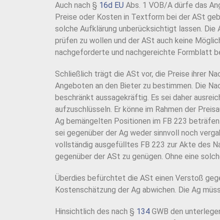
Auch nach §
16d EU
Abs. 1 VOB/A dürfe das Ange
Preise oder Kosten in Textform bei der ASt geb
solche Aufklärung unberücksichtigt lassen. Di
prüfen zu wollen und der ASt auch keine Mögli
nachgeforderte und nachgereichte Formblatt ber
Schließlich trägt die ASt vor, die Preise ihrer
Angeboten an den Bieter zu bestimmen. Die Na
beschränkt aussagekräftig. Es sei daher ausre
aufzuschlüsseln. Er könne im Rahmen der Preisa
Ag bemängelten Positionen im FB 223 beträfen 
sei gegenüber der Ag weder sinnvoll noch verg
vollständig ausgefülltes FB 223 zur Akte des Na
gegenüber der ASt zu genügen. Ohne eine solche
Überdies befürchtet die ASt einen Verstoß geg
Kostenschätzung der Ag abwichen. Die Ag müsse 
Hinsichtlich des nach §
134
GWB den unterlegene