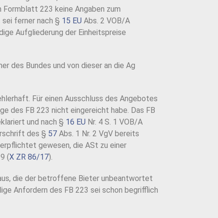
m Formblatt 223 keine Angaben zum
 sei ferner nach §
15 EU
Abs. 2 VOB/A
dige Aufgliederung der Einheitspreise
er des Bundes und von dieser an die Ag
ehlerhaft. Für einen Ausschluss des Angebotes
age des FB 223 nicht eingereicht habe. Das FB
klariert und nach §
16 EU
Nr. 4 S. 1 VOB/A
rschrift des §
57
Abs. 1 Nr. 2 VgV bereits
erpflichtet gewesen, die ASt zu einer
9 (
X ZR 86/17
).
aus, die der betroffene Bieter unbeantwortet
lige Anfordern des FB 223 sei schon begrifflich