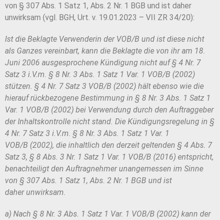
von § 307 Abs. 1 Satz 1, Abs. 2 Nr. 1 BGB und ist daher
unwirksam (vgl. BGH, Urt. v. 19.01.2023 – VII ZR 34/20):
Ist die Beklagte Verwenderin der VOB/B und ist diese nicht
als Ganzes
vereinbart, kann die Beklagte die von ihr am 18.
Juni 2006 ausgesprochene Kün
digung nicht auf § 4 Nr. 7
Satz 3 i.V.m. § 8 Nr. 3 Abs. 1 Satz 1 Var. 1 VOB/B
(2002)
stützen. § 4 Nr. 7 Satz 3 VOB/B (2002) hält ebenso wie die
hierauf rück
bezogene Bestimmung in § 8 Nr. 3 Abs. 1 Satz 1
Var. 1 VOB/B (2002) bei Ver
wendung durch den Auftraggeber
der Inhaltskontrolle nicht stand. Die Kündi
gungsregelung in §
4 Nr. 7 Satz 3 i.V.m. § 8 Nr. 3 Abs. 1 Satz 1 Var. 1
VOB/B
(2002), die inhaltlich den derzeit geltenden § 4 Abs. 7
Satz 3, § 8 Abs. 3 Nr. 1
Satz 1 Var. 1 VOB/B (2016) entspricht,
benachteiligt den Auftragnehmer unan
gemessen im Sinne
von § 307 Abs. 1 Satz 1, Abs. 2 Nr. 1 BGB und ist
daher
unwirksam.
a) Nach § 8 Nr. 3 Abs. 1 Satz 1 Var. 1 VOB/B (2002) kann der