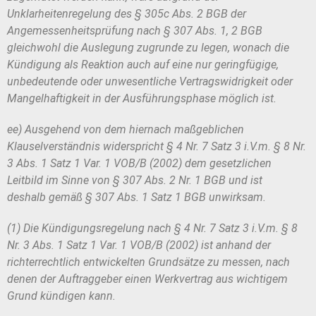
Unklarheitenregelung des § 305c Abs. 2 BGB der
Angemessenheits
prüfung nach § 307 Abs. 1, 2 BGB
gleichwohl die Auslegung zugrunde zu legen,
wonach die
Kündigung als Reaktion auch auf eine nur geringfügige,
unbedeu
tende oder unwesentliche Vertragswidrigkeit oder
Mangelhaftigkeit in der Aus
führungsphase möglich ist.
ee) Ausgehend von dem hiernach maßgeblichen
Klauselverständnis wi
derspricht § 4 Nr. 7 Satz 3 i.V.m. § 8 Nr.
3 Abs. 1 Satz 1 Var. 1 VOB/B (2002)
dem gesetzlichen
Leitbild im Sinne von § 307 Abs. 2 Nr. 1 BGB und ist
deshalb
gemäß § 307 Abs. 1 Satz 1 BGB unwirksam.
(1) Die Kündigungsregelung nach § 4 Nr. 7 Satz 3 i.V.m. § 8
Nr. 3 Abs. 1
Satz 1 Var. 1 VOB/B (2002) ist anhand der
richterrechtlich entwickelten Grund
sätze zu messen, nach
denen der Auftraggeber einen Werkvertrag aus wichti
gem
Grund kündigen kann.