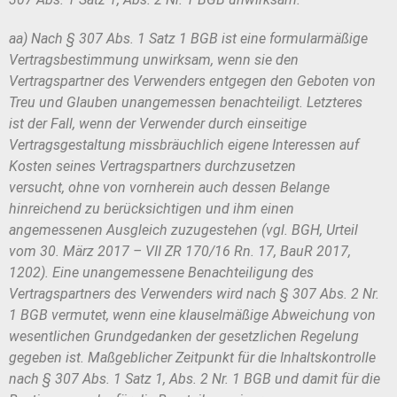
aa) Nach § 307 Abs. 1 Satz 1 BGB ist eine formularmäßige
Vertragsbe
stimmung unwirksam, wenn sie den
Vertragspartner des Verwenders entgegen
den Geboten von
Treu und Glauben unangemessen benachteiligt. Letzteres
ist
der Fall, wenn der Verwender durch einseitige
Vertragsgestaltung missbräuchlich
eigene Interessen auf
Kosten seines Vertragspartners durchzusetzen
versucht,
ohne von vornherein auch dessen Belange
hinreichend zu berücksichtigen und
ihm einen
angemessenen Ausgleich zuzugestehen (vgl. BGH, Urteil
vom
30. März 2017 – VII ZR 170/16 Rn. 17, BauR 2017,
1202). Eine unangemessene
Benachteiligung des
Vertragspartners des Verwenders wird nach § 307 Abs. 2
Nr.
1 BGB vermutet, wenn eine klauselmäßige Abweichung von
wesentlichen
Grundgedanken der gesetzlichen Regelung
gegeben ist. Maßgeblicher Zeitpunkt
für die Inhaltskontrolle
nach § 307 Abs. 1 Satz 1, Abs. 2 Nr. 1 BGB und damit für
die