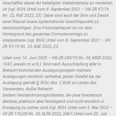
Geschäften dieser Art beteiligten
Verkehrskreise zu verstehen
ist (vgl. BGH, Urteil vom 8. September 2021
– VIII ZR 97/19
Rn. 22, RdE 2022, 23). Dabei sind auch der Sinn und Zweck
einer
Klausel sowie systematische Gesichtspunkte zu
berücksichtigen. Eine Formular
klausel ist vor dem
Hintergrund des gesamten Formularvertrags zu
interpretieren
(vgl. BGH, Urteil vom 8. September 2021 – VIII
ZR 97/19 Rn. 23, RdE 2022, 23;
Urteil vom 10. Juni 2020 – VIII ZR 289/19 Rn. 30, MDR 2020,
1047, jeweils
m.w.N.). Sind nach Ausschöpfung aller in
Betracht kommenden Auslegungsre
geln mehrere
Auslegungen rechtlich vertretbar, gehen Zweifel bei der
Auslegung
gemäß § 305c Abs. 2 BGB zu Lasten des
Verwenders. Außer Betracht
bleiben
Verständnismöglichkeiten, die zwar theoretisch
denkbar, praktisch aber fernlie
gend und nicht ernstlich in
Erwägung zu ziehen sind (vgl. BGH, Urteil vom
5. Mai 2022 –
VII ZR 176/20 Rn. 30, NJW 2022, 2467; Urteil vom
20. Juli