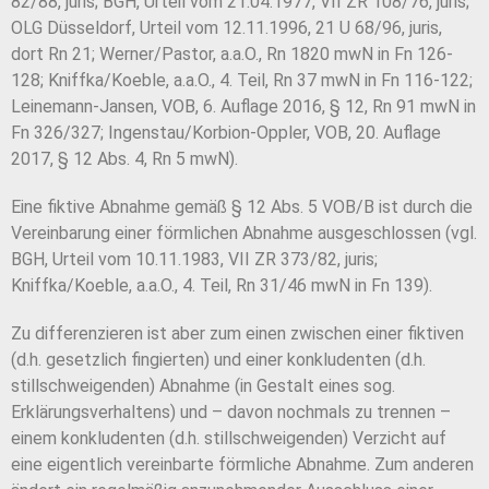
82/88, juris; BGH, Urteil vom 21.04.1977, VII ZR 108/76, juris;
OLG Düsseldorf, Urteil vom 12.11.1996, 21 U 68/96, juris,
dort Rn 21; Werner/Pastor, a.a.O., Rn 1820 mwN in Fn 126-
128; Kniffka/Koeble, a.a.O., 4. Teil, Rn 37 mwN in Fn 116-122;
Leinemann-Jansen, VOB, 6. Auflage 2016, § 12, Rn 91 mwN in
Fn 326/327; Ingenstau/Korbion-Oppler, VOB, 20. Auflage
2017, § 12 Abs. 4, Rn 5 mwN).
Eine fiktive Abnahme gemäß § 12 Abs. 5 VOB/B ist durch die
Vereinbarung einer förmlichen Abnahme ausgeschlossen (vgl.
BGH, Urteil vom 10.11.1983, VII ZR 373/82, juris;
Kniffka/Koeble, a.a.O., 4. Teil, Rn 31/46 mwN in Fn 139).
Zu differenzieren ist aber zum einen zwischen einer fiktiven
(d.h. gesetzlich fingierten) und einer konkludenten (d.h.
stillschweigenden) Abnahme (in Gestalt eines sog.
Erklärungsverhaltens) und – davon nochmals zu trennen –
einem konkludenten (d.h. stillschweigenden) Verzicht auf
eine eigentlich vereinbarte förmliche Abnahme. Zum anderen