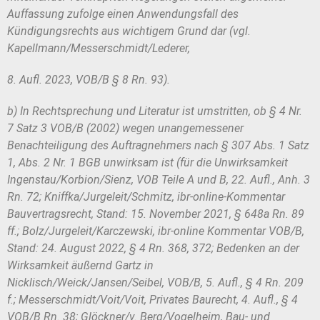
Auffassung zufolge einen Anwendungsfall des
Kündi
gungsrechts aus wichtigem Grund dar (vgl.
Kapellmann/Messerschmidt/Lederer,
8. Aufl. 2023, VOB/B § 8 Rn. 93).
b) In Rechtsprechung und Literatur ist umstritten, ob § 4 Nr.
7
Satz 3 VOB/B (2002) wegen unangemessener
Benachteiligung des Auftragneh
mers nach § 307 Abs. 1 Satz
1, Abs. 2 Nr. 1 BGB unwirksam ist (für die Unwirk
samkeit
Ingenstau/Korbion/Sienz, VOB Teile A und B, 22. Aufl., Anh. 3
Rn. 72;
Kniffka/Jurgeleit/Schmitz, ibr-online-Kommentar
Bauvertragsrecht, Stand:
15. November 2021, § 648a Rn. 89
ff.; Bolz/Jurgeleit/Karczewski, ibr-online Kom
mentar VOB/B,
Stand: 24. August 2022, § 4 Rn. 368, 372; Bedenken an der
Wirk
samkeit äußernd Gartz in
Nicklisch/Weick/Jansen/Seibel, VOB/B, 5. Aufl., § 4
Rn. 209
f.; Messerschmidt/Voit/Voit, Privates Baurecht, 4. Aufl., § 4
VOB/B
Rn. 38; Glöckner/v. Berg/Vogelheim, Bau- und