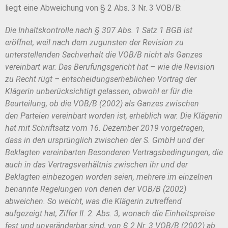
liegt eine Abweichung von § 2 Abs. 3 Nr. 3 VOB/B:
Die Inhaltskontrolle nach § 307 Abs. 1 Satz 1 BGB ist
eröffnet, weil nach
dem zugunsten der Revision zu
unterstellenden Sachverhalt die VOB/B nicht als
Ganzes
vereinbart war. Das Berufungsgericht hat – wie die Revision
zu Recht
rügt – entscheidungserheblichen Vortrag der
Klägerin unberücksichtigt gelassen,
obwohl er für die
Beurteilung, ob die VOB/B (2002) als Ganzes zwischen
den
Parteien vereinbart worden ist, erheblich war. Die Klägerin
hat mit Schriftsatz vom
16. Dezember 2019 vorgetragen,
dass in den ursprünglich zwischen der S.
GmbH und der
Beklagten vereinbarten Besonderen Vertragsbedin
gungen, die
auch in das Vertragsverhältnis zwischen ihr und der
Beklagten ein
bezogen worden seien, mehrere im einzelnen
benannte Regelungen von denen
der VOB/B (2002)
abweichen. So weicht, was die Klägerin zutreffend
aufgezeigt
hat, Ziffer II. 2. Abs. 3, wonach die Einheitspreise
fest und unveränderbar sind,
von § 2 Nr. 3 VOB/B (2002) ab.