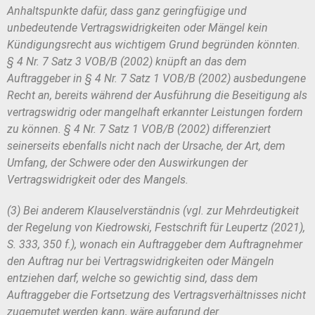
Anhaltspunkte dafür, dass ganz geringfügige
und
unbedeutende Vertragswidrigkeiten oder Mängel kein
Kündigungsrecht aus
wichtigem Grund begründen könnten.
§ 4 Nr. 7 Satz 3 VOB/B (2002) knüpft an
das dem
Auftraggeber in § 4 Nr. 7 Satz 1 VOB/B (2002) ausbedungene
Recht
an, bereits während der Ausführung die Beseitigung als
vertragswidrig oder man
gelhaft erkannter Leistungen fordern
zu können. § 4 Nr. 7 Satz 1 VOB/B (2002)
differenziert
seinerseits ebenfalls nicht nach der Ursache, der Art, dem
Umfang,
der Schwere oder den Auswirkungen der
Vertragswidrigkeit oder des Mangels.
(3) Bei anderem Klauselverständnis (vgl. zur Mehrdeutigkeit
der Regelung
von Kiedrowski, Festschrift für Leupertz (2021),
S. 333, 350 f.), wonach ein Auf
traggeber dem Auftragnehmer
den Auftrag nur bei Vertragswidrigkeiten oder
Mängeln
entziehen darf, welche so gewichtig sind, dass dem
Auftraggeber die
Fortsetzung des Vertragsverhältnisses nicht
zugemutet werden kann, wäre auf
grund der