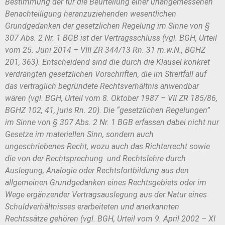
Bestimmung der für die Beurteilung einer unangemessenen
Benachteiligung
heranzuziehenden wesentlichen
Grundgedanken der gesetzlichen Regelung im
Sinne von §
307 Abs. 2 Nr. 1 BGB ist der Vertragsschluss (vgl. BGH, Urteil
vom
25. Juni 2014 – VIII ZR 344/13 Rn. 31 m.w.N., BGHZ
201, 363). Entscheidend
sind die durch die Klausel konkret
verdrängten gesetzlichen Vorschriften, die im
Streitfall auf
das vertraglich begründete Rechtsverhältnis anwendbar
wären (vgl.
BGH, Urteil vom 8. Oktober 1987 – VII ZR 185/86,
BGHZ 102, 41, juris Rn. 20).
Die “gesetzlichen Regelungen”
im Sinne von § 307 Abs. 2 Nr. 1 BGB erfassen
dabei nicht nur
Gesetze im materiellen Sinn, sondern auch
ungeschriebenes
Recht, wozu auch das Richterrecht sowie
die von der Rechtsprechung und
Rechtslehre durch
Auslegung, Analogie oder Rechtsfortbildung aus den
allge
meinen Grundgedanken eines Rechtsgebiets oder im
Wege ergänzender Ver
tragsauslegung aus der Natur eines
Schuldverhältnisses erarbeiteten und aner
kannten
Rechtssätze gehören (vgl. BGH, Urteil vom 9. April 2002 – XI