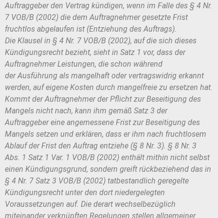
Auftraggeber
den Vertrag kündigen, wenn im Falle des § 4 Nr.
7 VOB/B (2002) die dem Auf
tragnehmer gesetzte Frist
fruchtlos abgelaufen ist (Entziehung des Auftrags).
Die
Klausel in § 4 Nr. 7 VOB/B (2002), auf die sich dieses
Kündigungsrecht bezieht,
sieht in Satz 1 vor, dass der
Auftragnehmer Leistungen, die schon während
der
Ausführung als mangelhaft oder vertragswidrig erkannt
werden, auf eigene Kos
ten durch mangelfreie zu ersetzen hat.
Kommt der Auftragnehmer der Pflicht zur
Beseitigung des
Mangels nicht nach, kann ihm gemäß Satz 3 der
Auftraggeber
eine angemessene Frist zur Beseitigung des
Mangels setzen und erklären, dass
er ihm nach fruchtlosem
Ablauf der Frist den Auftrag entziehe (§ 8 Nr. 3). § 8
Nr. 3
Abs. 1 Satz 1 Var. 1 VOB/B (2002) enthält mithin nicht selbst
einen Kündi
gungsgrund, sondern greift rückbeziehend das in
§ 4 Nr. 7 Satz 3 VOB/B (2002)
tatbestandlich geregelte
Kündigungsrecht unter den dort niedergelegten
Voraus
setzungen auf. Die derart wechselbezüglich
miteinander verknüpften Regelun
gen stellen allgemeiner