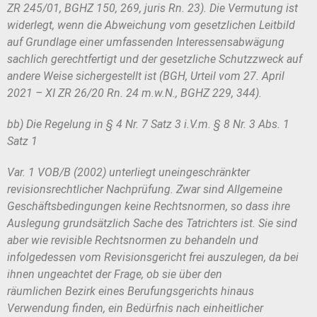
ZR 245/01,
BGHZ 150, 269, juris Rn. 23). Die Vermutung ist
widerlegt, wenn die Abweichung
vom gesetzlichen Leitbild
auf Grundlage einer umfassenden Interessensabwä
gung
sachlich gerechtfertigt und der gesetzliche Schutzzweck auf
andere Weise
sichergestellt ist (BGH, Urteil vom 27. April
2021 – XI ZR 26/20 Rn. 24 m.w.N.,
BGHZ 229, 344).
bb) Die Regelung in § 4 Nr. 7 Satz 3 i.V.m. § 8 Nr. 3 Abs. 1
Satz 1
Var. 1 VOB/B (2002) unterliegt uneingeschränkter
revisionsrechtlicher Nachprü
fung. Zwar sind Allgemeine
Geschäftsbedingungen keine Rechtsnormen, so
dass ihre
Auslegung grundsätzlich Sache des Tatrichters ist. Sie sind
aber wie
revisible Rechtsnormen zu behandeln und
infolgedessen vom Revisionsgericht
frei auszulegen, da bei
ihnen ungeachtet der Frage, ob sie über den
räumlichen
Bezirk eines Berufungsgerichts hinaus
Verwendung finden, ein Bedürfnis nach
einheitlicher