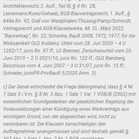
Architektenrecht, 2. Aufl., Teil III,
§ 4 Rn. 28;
Leinemann/Kues/Geheeb, BGB-Bauvertragsrecht, 1. Aufl., §
648a
Rn. 92; Graf von Westphalen/Thüsing/Pamp/Schmidt,
Vertragsrecht und AGB-
Klauselwerke, 48. EL. März 2022,
“Bauvertrag”, Rn. 22; Schenke, BauR 2008,
1972, 1977; für die
Wirksamkeit OLG Koblenz, Urteil vom 28. Juli 2020
– 4 U
1282/17, juris Rn. 87 ff.; LG Bremen, Zwischenurteil vom 20.
Juni 2019
– 2 O 2021/10, juris Rn. 122 ff.; OLG Bamberg,
Beschluss vom 4. Juni 2007
– 3 U 31/07, juris Rn. 15 ff.;
Schrader, jurisPR-PrivBauR 5/2020 Anm. 3).
c) Der Senat entscheidet die Frage dahingehend, dass § 4 Nr.
7 Satz 3
i.V.m. § 8 Nr. 3 Abs. 1 Satz 1 Var. 1 VOB/B (2002) mit
wesentlichen Grundge
danken der gesetzlichen Regelung der
Voraussetzungen einer Kündigung eines
Werkvertrags aus
wichtigem Grund, von der abgewichen wird, nicht zu
vereinba
ren ist. Die Klauseln benachteiligen den
Auftragnehmer unangemessen und sind
deshalb gemäß §
307 Abs. 1 Satz 1, Abs. 2 Nr. 1 BGB unwirksam.