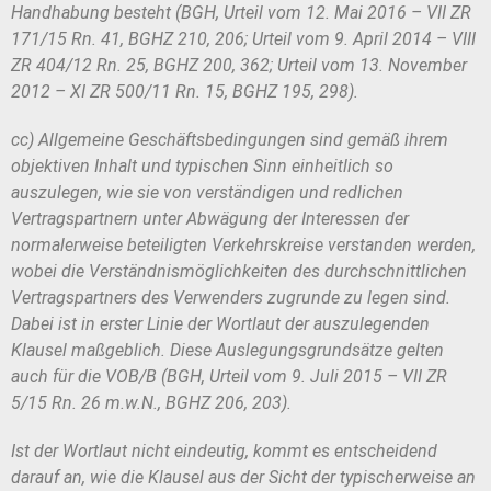
Handhabung besteht (BGH, Urteil vom 12. Mai 2016 – VII ZR
171/15
Rn. 41, BGHZ 210, 206; Urteil vom 9. April 2014 – VIII
ZR 404/12 Rn. 25,
BGHZ 200, 362; Urteil vom 13. November
2012 – XI ZR 500/11
Rn. 15, BGHZ 195, 298).
cc) Allgemeine Geschäftsbedingungen sind gemäß ihrem
objektiven Inhalt
und typischen Sinn einheitlich so
auszulegen, wie sie von verständigen und red
lichen
Vertragspartnern unter Abwägung der Interessen der
normalerweise be
teiligten Verkehrskreise verstanden werden,
wobei die Verständnismöglichkeiten
des durchschnittlichen
Vertragspartners des Verwenders zugrunde zu legen
sind.
Dabei ist in erster Linie der Wortlaut der auszulegenden
Klausel maßgeb
lich. Diese Auslegungsgrundsätze gelten
auch für die VOB/B (BGH, Urteil vom
9. Juli 2015 – VII ZR
5/15 Rn. 26 m.w.N., BGHZ 206, 203).
Ist der Wortlaut nicht eindeutig, kommt es entscheidend
darauf an, wie die
Klausel aus der Sicht der typischerweise an