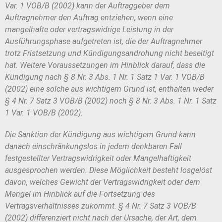
Var. 1 VOB/B (2002) kann der Auftraggeber dem
Auftragnehmer den Auftrag ent
ziehen, wenn eine
mangelhafte oder vertragswidrige Leistung in der
Ausfüh
rungsphase aufgetreten ist, die der Auftragnehmer
trotz Fristsetzung und Kündi
gungsandrohung nicht beseitigt
hat. Weitere Voraussetzungen im Hinblick da
rauf, dass die
Kündigung nach § 8 Nr. 3 Abs. 1 Nr. 1 Satz 1 Var. 1 VOB/B
(2002)
eine solche aus wichtigem Grund ist, enthalten weder
§ 4 Nr. 7
Satz 3 VOB/B (2002) noch § 8 Nr. 3 Abs. 1 Nr. 1 Satz
1 Var. 1 VOB/B (2002).
Die Sanktion der Kündigung aus wichtigem Grund kann
danach einschrän
kungslos in jedem denkbaren Fall
festgestellter Vertragswidrigkeit oder Mangel
haftigkeit
ausgesprochen werden. Diese Möglichkeit besteht losgelöst
davon,
welches Gewicht der Vertragswidrigkeit oder dem
Mangel im Hinblick auf die
Fortsetzung des
Vertragsverhältnisses zukommt. § 4 Nr. 7 Satz 3 VOB/B
(2002)
differenziert nicht nach der Ursache, der Art, dem