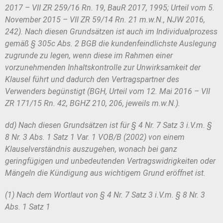
2017 – VII ZR 259/16 Rn. 19, BauR 2017, 1995; Urteil vom
5.
November 2015 – VII ZR 59/14 Rn. 21 m.w.N., NJW 2016,
242). Nach diesen
Grundsätzen ist auch im Individualprozess
gemäß § 305c Abs. 2 BGB die kun
denfeindlichste Auslegung
zugrunde zu legen, wenn diese im Rahmen einer
vor
zunehmenden Inhaltskontrolle zur Unwirksamkeit der
Klausel führt und dadurch
den Vertragspartner des
Verwenders begünstigt (BGH, Urteil vom 12. Mai 2016
– VII
ZR 171/15 Rn. 42, BGHZ 210, 206, jeweils m.w.N.).
dd) Nach diesen Grundsätzen ist für § 4 Nr. 7 Satz 3 i.V.m. §
8 Nr. 3 Abs. 1
Satz 1 Var. 1 VOB/B (2002) von einem
Klauselverständnis auszugehen, wonach
bei ganz
geringfügigen und unbedeutenden Vertragswidrigkeiten oder
Mängeln
die Kündigung aus wichtigem Grund eröffnet ist.
(1) Nach dem Wortlaut von § 4 Nr. 7 Satz 3 i.V.m. § 8 Nr. 3
Abs. 1 Satz 1