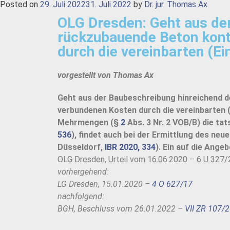
Posted on
29. Juli 2022
31. Juli 2022
by
Dr. jur. Thomas Ax
OLG Dresden: Geht aus der
rückzubauende Beton konta
durch die vereinbarten (Ei
vorgestellt von Thomas Ax
Geht aus der Baubeschreibung hinreichend de
verbundenen Kosten durch die vereinbarten (
Mehrmengen (§
2
Abs. 3 Nr. 2 VOB/B) die t
536
), findet auch bei der Ermittlung des ne
Düsseldorf,
IBR 2020, 334
). Ein auf die Ange
OLG Dresden, Urteil vom 16.06.2020 – 6 U 327/
vorhergehend:
LG Dresden, 15.01.2020 –
4 O 627/17
nachfolgend:
BGH, Beschluss vom 26.01.2022 –
VII ZR 107/