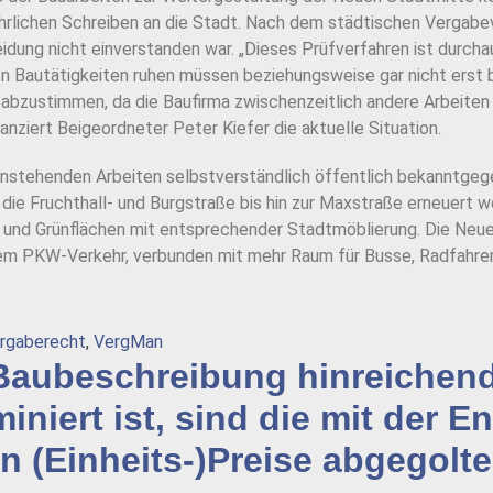
lichen Schreiben an die Stadt. Nach dem städtischen Vergabeve
ng nicht einverstanden war. „Dieses Prüfverfahren ist durchaus 
 Bautätigkeiten ruhen müssen beziehungsweise gar nicht erst be
bzustimmen, da die Baufirma zwischenzeitlich andere Arbeiten 
bilanziert Beigeordneter Peter Kiefer die aktuelle Situation.
anstehenden Arbeiten selbstverständlich öffentlich bekanntgeg
 die Fruchthall- und Burgstraße bis hin zur Maxstraße erneuert 
- und Grünflächen mit entsprechender Stadtmöblierung. Die Neue
rtem PKW-Verkehr, verbunden mit mehr Raum für Busse, Radfah
rgaberecht
,
VergMan
aubeschreibung hinreichend 
niert ist, sind die mit der 
n (Einheits-)Preise abgegolt