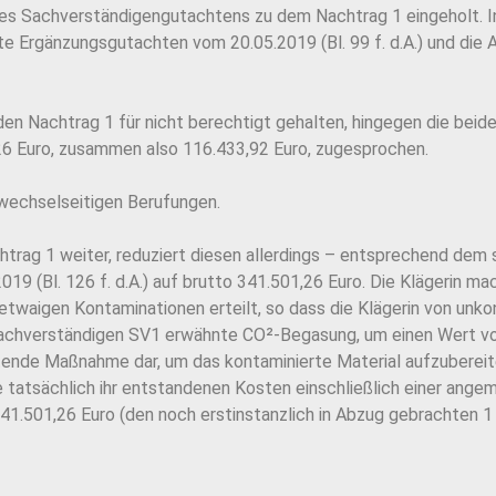
nes Sachverständigengutachtens zu dem Nachtrag 1 eingeholt. I
e Ergänzungsgutachten vom 20.05.2019 (Bl. 99 f. d.A.) und die
en Nachtrag 1 für nicht berechtigt gehalten, hingegen die beide
6 Euro, zusammen also 116.433,92 Euro, zugesprochen.
 wechselseitigen Berufungen.
chtrag 1 weiter, reduziert diesen allerdings – entsprechend dem 
019 (Bl. 126 f. d.A.) auf brutto 341.501,26 Euro. Die Klägerin m
u etwaigen Kontaminationen erteilt, so dass die Klägerin von un
chverständigen SV1 erwähnte CO²-Begasung, um einen Wert von 
tende Maßnahme dar, um das kontaminierte Material aufzuberei
ie tatsächlich ihr entstandenen Kosten einschließlich einer an
41.501,26 Euro (den noch erstinstanzlich in Abzug gebrachten 1