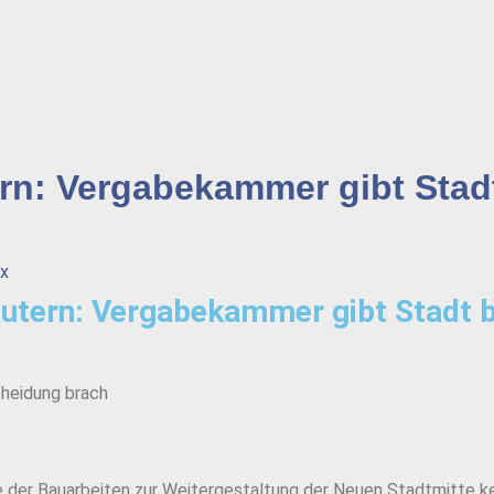
ern: Vergabekammer gibt Sta
Ax
autern: Vergabekammer gibt Stadt 
cheidung brach
abe der Bauarbeiten zur Weitergestaltung der Neuen Stadtmitte ke