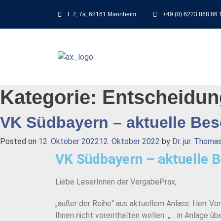
L 7, 7a, 68161 Mannheim
+49 (0) 6223 868 86 
Kategorie:
Entscheidun
VK Südbayern – aktuelle Be
Posted on
12. Oktober 2022
12. Oktober 2022
by
Dr. jur. Thoma
VK Südbayern – aktuelle 
Liebe LeserInnen der VergabePrax,
„außer der Reihe“ aus aktuellem Anlass: Herr V
Ihnen nicht vorenthalten wollen: „… in Anlage