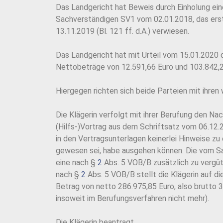
Das Landgericht hat Beweis durch Einholung ei
Sachverständigen SV1 vom 02.01.2018, das erst
13.11.2019 (Bl. 121 ff. d.A.) verwiesen.
Das Landgericht hat mit Urteil vom 15.01.2020 d
Nettobeträge von 12.591,66 Euro und 103.842,2
Hiergegen richten sich beide Parteien mit ihren
Die Klägerin verfolgt mit ihrer Berufung den Na
(Hilfs-)Vortrag aus dem Schriftsatz vom 06.12.2
in den Vertragsunterlagen keinerlei Hinweise z
gewesen sei, habe ausgehen können. Die vom Sa
eine nach §
2
Abs. 5 VOB/B zusätzlich zu vergü
nach §
2
Abs. 5 VOB/B stellt die Klägerin auf d
Betrag von netto 286.975,85 Euro, also brutto 3
insoweit im Berufungsverfahren nicht mehr).
Die Klägerin beantragt,