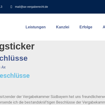
13
mail@ax-vergaberecht.de
Leistungen
Kanzlei
Erfolge
A
gsticker
schlüsse
s Ax
Beschlüsse
orsitzender der Vergabekammer Südbayern hat uns freundlicherwe
 übersende ich die bestandskräftigen Beschlüsse der Vergabeka