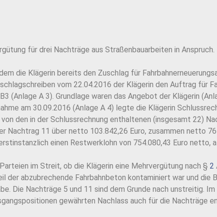
rgütung für drei Nachträge aus Straßenbauarbeiten in Anspruch.
dem die Klägerin bereits den Zuschlag für Fahrbahnerneuerungs
Zuschlagschreiben vom 22.04.2016 der Klägerin den Auftrag für 
B3 (Anlage A 3). Grundlage waren das Angebot der Klägerin (Anla
nahme am 30.09.2016 (Anlage A 4) legte die Klägerin Schlussre
it von den in der Schlussrechnung enthaltenen (insgesamt 22) Na
er Nachtrag 11 über netto 103.842,26 Euro, zusammen netto 761
erstinstanzlich einen Restwerklohn von 754.080,43 Euro netto, a
Parteien im Streit, ob die Klägerin eine Mehrvergütung nach §
2
il der abzubrechende Fahrbahnbeton kontaminiert war und die Ba
e. Die Nachträge 5 und 11 sind dem Grunde nach unstreitig. Im S
Ausgangspositionen gewährten Nachlass auch für die Nachträge 