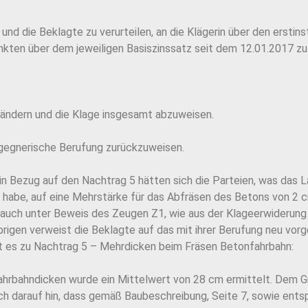
 und die Beklagte zu verurteilen, an die Klägerin über den ersti
nkten über dem jeweiligen Basiszinssatz seit dem 12.01.2017 zu
uändern und die Klage insgesamt abzuweisen.
s gegnerische Berufung zurückzuweisen.
 in Bezug auf den Nachtrag 5 hätten sich die Parteien, was das 
en habe, auf eine Mehrstärke für das Abfräsen des Betons von 
auch unter Beweis des Zeugen Z1, wie aus der Klageerwiderung er
brigen verweist die Beklagte auf das mit ihrer Berufung neu v
ißt es zu Nachtrag 5 – Mehrdicken beim Fräsen Betonfahrbahn:
ahrbahndicken wurde ein Mittelwert von 28 cm ermittelt. Dem Gr
h darauf hin, dass gemäß Baubeschreibung, Seite 7, sowie entsp