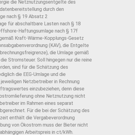
nergie die Netznutzungsentgelte des
ldatenbereitstellung durch den
age nach § 19 Absatz 2
ge für abschaltbare Lasten nach § 18
 Offshore-Haftungsumlage nach § 17f
e gemäß Kraft-Wärme-Kopplungs-Gesetz
nsabgabenverordnung (KAV), die Entgelte
r Abrechnungsfreigrenze), die Umlage gemäß
ie Stromsteuer. Soll hingegen nur die reine
den, sind für die Schätzung des
diglich die EEG-Umlage und die
 jeweiligen Netzbetreiber in Rechnung
Auftragswertes einzubeziehen, denn diese
kostromlieferung ohne Netznutzung nicht
betreiber im Rahmen eines separat
gerechnet. Für die bei der Schätzung des
zeit enthält die Vergabeverordnung
ibung von Ökostrom muss der Bieter nicht
abhängigen Arbeitspreis in ct/kWh.