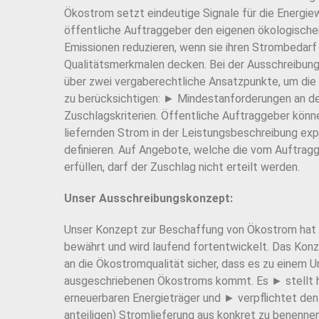
Ökostrom setzt eindeutige Signale für die Energie
öffentliche Auftraggeber den eigenen ökologische
Emissionen reduzieren, wenn sie ihren Strombedar
Qualitätsmerkmalen decken. Bei der Ausschreibung
über zwei vergaberechtliche Ansatzpunkte, um di
zu berücksichtigen: ► Mindestanforderungen an 
Zuschlagskriterien. Öffentliche Auftraggeber könn
liefernden Strom in der Leistungsbeschreibung expl
definieren. Auf Angebote, welche die vom Auftrag
erfüllen, darf der Zuschlag nicht erteilt werden.
Unser Ausschreibungskonzept:
Unser Konzept zur Beschaffung von Ökostrom hat s
bewährt und wird laufend fortentwickelt. Das Konz
an die Ökostromqualität sicher, dass es zu einem 
ausgeschriebenen Ökostroms kommt. Es ► stellt h
erneuerbaren Energieträger und ► verpflichtet de
anteiligen) Stromlieferung aus konkret zu benenne