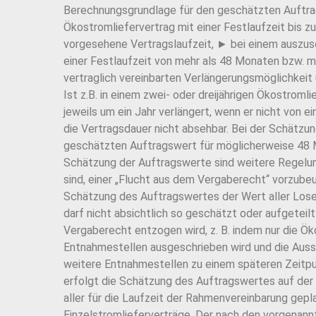
Berechnungsgrundlage für den geschätzten Auftra
Ökostromliefervertrag mit einer Festlaufzeit bis zu
vorgesehene Vertragslaufzeit, ► bei einem auszus
einer Festlaufzeit von mehr als 48 Monaten bzw. mit
vertraglich vereinbarten Verlängerungsmöglichkeit
Ist z.B. in einem zwei- oder dreijährigen Ökostroml
jeweils um ein Jahr verlängert, wenn er nicht von e
die Vertragsdauer nicht absehbar. Bei der Schätzu
geschätzten Auftragswert für möglicherweise 48 M
Schätzung der Auftragswerte sind weitere Regelung
sind, einer „Flucht aus dem Vergaberecht“ vorzubeu
Schätzung des Auftragswertes der Wert aller Los
darf nicht absichtlich so geschätzt oder aufgetei
Vergaberecht entzogen wird, z. B. indem nur die 
Entnahmestellen ausgeschrieben wird und die Auss
weitere Entnahmestellen zu einem späteren Zeitp
erfolgt die Schätzung des Auftragswertes auf de
aller für die Laufzeit der Rahmenvereinbarung gepla
Einzelstromlieferverträge. Der nach den vorgenan