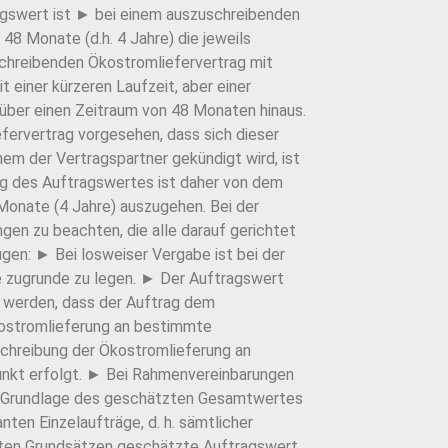
gswert ist ► bei einem auszuschreibenden
 48 Monate (d.h. 4 Jahre) die jeweils
chreibenden Ökostromliefervertrag mit
 einer kürzeren Laufzeit, aber einer
 über einen Zeitraum von 48 Monaten hinaus.
iefervertrag vorgesehen, dass sich dieser
inem der Vertragspartner gekündigt wird, ist
ng des Auftragswertes ist daher von dem
onate (4 Jahre) auszugehen. Bei der
en zu beachten, die alle darauf gerichtet
gen: ► Bei losweiser Vergabe ist bei der
e zugrunde zu legen. ► Der Auftragswert
lt werden, dass der Auftrag dem
Ökostromlieferung an bestimmte
chreibung der Ökostromlieferung an
unkt erfolgt. ► Bei Rahmenvereinbarungen
r Grundlage des geschätzten Gesamtwertes
nten Einzelaufträge, d. h. sämtlicher
nten Grundsätzen geschätzte Auftragswert