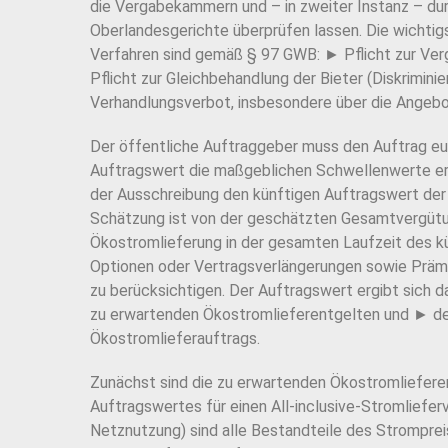
die Vergabekammern und – in zweiter Instanz – du
Oberlandesgerichte überprüfen lassen. Die wichti
Verfahren sind gemäß § 97 GWB: ► Pflicht zur V
Pflicht zur Gleichbehandlung der Bieter (Diskrimi
Verhandlungsverbot, insbesondere über die Angebo
Der öffentliche Auftraggeber muss den Auftrag eu
Auftragswert die maßgeblichen Schwellenwerte err
der Ausschreibung den künftigen Auftragswert der
Schätzung ist von der geschätzten Gesamtvergüt
Ökostromlieferung in der gesamten Laufzeit des k
Optionen oder Vertragsverlängerungen sowie Prämi
zu berücksichtigen. Der Auftragswert ergibt sich 
zu erwartenden Ökostromlieferentgelten und ► de
Ökostromlieferauftrags.
Zunächst sind die zu erwartenden Ökostromliefere
Auftragswertes für einen All-inclusive-Stromlieferv
Netznutzung) sind alle Bestandteile des Stromprei