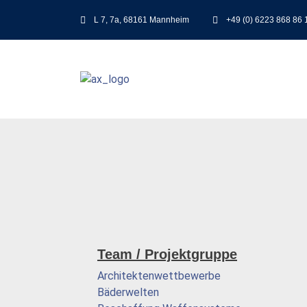
L 7, 7a, 68161 Mannheim
+49 (0) 6223 868 86 
Team / Projektgruppe
Architektenwettbewerbe
Bäderwelten