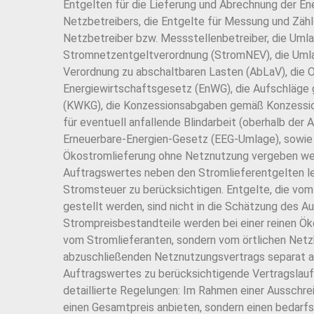
Entgelten für die Lieferung und Abrechnung der E
Netzbetreibers, die Entgelte für Messung und Zäh
Netzbetreiber bzw. Messstellenbetreiber, die Uml
Stromnetzentgeltverordnung (StromNEV), die Umla
Verordnung zu abschaltbaren Lasten (AbLaV), die
Energiewirtschaftsgesetz (EnWG), die Aufschläg
(KWKG), die Konzessionsabgaben gemäß Konzessio
für eventuell anfallende Blindarbeit (oberhalb de
Erneuerbare-Energien-Gesetz (EEG-Umlage), sowie d
Ökostromlieferung ohne Netznutzung vergeben wer
Auftragswertes neben den Stromlieferentgelten le
Stromsteuer zu berücksichtigen. Entgelte, die vom
gestellt werden, sind nicht in die Schätzung des 
Strompreisbestandteile werden bei einer reinen Ö
vom Stromlieferanten, sondern vom örtlichen Netz
abzuschließenden Netznutzungsvertrags separat ab
Auftragswertes zu berücksichtigende Vertragslauf
detaillierte Regelungen: Im Rahmen einer Ausschre
einen Gesamtpreis anbieten, sondern einen bedarfs