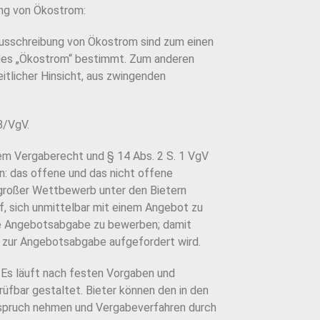
ng von Ökostrom:
Ausschreibung von Ökostrom sind zum einen
des „Ökostrom“ bestimmt. Zum anderen
eitlicher Hinsicht, aus zwingenden
B/VgV.
em Vergaberecht und § 14 Abs. 2 S. 1 VgV
: das offene und das nicht offene
t großer Wettbewerb unter den Bietern
f, sich unmittelbar mit einem Angebot zu
 die Angebotsabgabe zu bewerben; damit
er zur Angebotsabgabe aufgefordert wird.
 Es läuft nach festen Vorgaben und
rüfbar gestaltet. Bieter können den in den
spruch nehmen und Vergabeverfahren durch